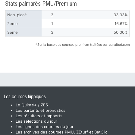
Stats palmarès PMU/Premium
Non-placé
2
33.33%
2eme
1
16.67%
3eme
3
50.00%
*Sur la base des courses premium traitées par canalturf.com
Les courses hippiques
Le Quinté+ / ZE5
Les partants et pronostics
Les résultats et rapports
Les sélections du jour
Les lignes des courses du jour
Les archives des courses PMU, ZEturf et BetClic