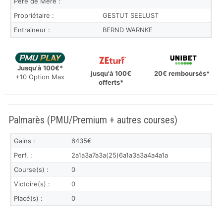
Père de Mère :
Propriétaire :
GESTUT SEELUST
Entraineur :
BERND WARNKE
Jusqu'à 100€*
jusqu'à 100€
20€ remboursés*
+10 Option Max
offerts*
Palmarès (PMU/Premium + autres courses)
Gains :
6435€
Perf. :
2a1a3a7a3a(25)6a1a3a3a4a4a1a
Course(s) :
0
Victoire(s) :
0
Placé(s) :
0