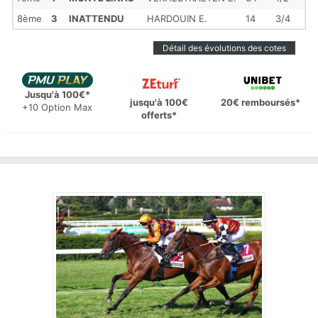
8ème
3
INATTENDU
HARDOUIN E.
14
3/4
Détail des évolutions des cotes
Jusqu'à 100€*
jusqu'à 100€
20€ remboursés*
+10 Option Max
offerts*