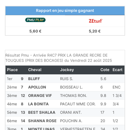
Rapport en jeu simple gagnant
5,60 €
5,20 €
Résultat Pmu - Arrivée R4C7 PRIX LA GRANDE RECRE DE
TOUQUES (PRIX DES BOCAGES) du Vendredi 22 août 2025
Place
Cheval
Jockey
Cote
Ecart
1er
9
BLUFF
RUIS S.
5.6
2ème
7
APOLLON
BOISSEAU L.
6
ENC
3ème
12
ORANGE VIF
THOMAS RON.
9.8
1 3/4
4ème
8
LA BONITA
PACAUT MME COR.
9.9
3/4
5ème
13
BEST SHALAA
ORANI ANT.
17
1
6ème
14
SHANNA ROSE
POUCHIN A.
20
1/2
7ème
1
MONTE LINAS
VERHESTRAETEN E.
34
1/2