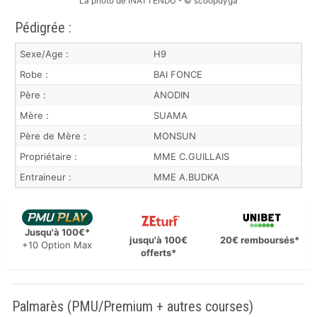
La photo de INATTENDU - © scoopdyga
Pédigrée :
Sexe/Age :
H9
Robe :
BAI FONCE
Père :
ANODIN
Mère :
SUAMA
Père de Mère :
MONSUN
Propriétaire :
MME C.GUILLAIS
Entraineur :
MME A.BUDKA
Jusqu'à 100€*
jusqu'à 100€
20€ remboursés*
+10 Option Max
offerts*
Palmarès (PMU/Premium + autres courses)