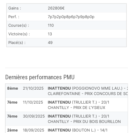
Gains :
262806€
Perf. :
7p7p2p0p8p6p7p9p8p0p
Course(s) :
110
Victoire(s) :
13
Placé(s) :
49
Dernières performances PMU
8ème
21/10/2025
INATTENDU
(POGGIONOVO MME LAU.) - 26/
CLAIREFONTAINE - PRIX CONCOURS DE SCUL
7ème
11/10/2025
INATTENDU
(TRULLIER T.) - 20/1
CHANTILLY - PRIX DE L'YSIEUX
7ème
30/09/2025
INATTENDU
(TRULLIER T.) - 20/1
CHANTILLY - PRIX DU BOIS BOURILLON
2ème
18/09/2025
INATTENDU
(BOUTON L.) - 14/1