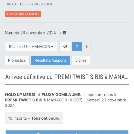
TROT ATTELE - 1725m - 900.00€
Exclusivité ZEturf.fr !
Samedi 23 novembre 2024
Réunion 13 - MANACOR
7
8
Pronostics
Résultats/Rapports
Lignes
Arrivée définitive du PREMI TWIST S BIS à MANACOR
HOLD UP MESSI
et
FLUXA GOMILA JME.
s'imposent dans le
PREMI TWIST S BIS
à MANACOR (R13C7) - Samedi 23 novembre
2024
10 inscrits -
Tous ont couru