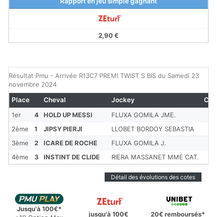
Rapport en jeu simple gagnant
2,90 €
Résultat Pmu - Arrivée R13C7 PREMI TWIST S BIS du Samedi 23
novembre 2024
Place
Cheval
Jockey
Cot
1er
4
HOLD UP MESSI
FLUXA GOMILA JME.
2ème
1
JIPSY PIERJI
LLOBET BORDOY SEBASTIA
3ème
2
ICARE DE ROCHE
FLUXA GOMILA J.
4ème
3
INSTINT DE CLIDE
RIERA MASSANET MME CAT.
Détail des évolutions des cotes
Jusqu'à 100€*
jusqu'à 100€
20€ remboursés*