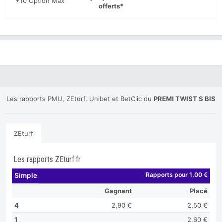
+10 Option Max
offerts*
Les rapports PMU, ZEturf, Unibet et BetClic du
PREMI TWIST S BIS
ZEturf
Les rapports ZEturf.fr
Rapports pour 1,00 €
Simple
Gagnant
Placé
4
2,90 €
2,50 €
1
2,60 €