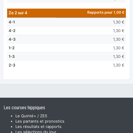
Rapports pour 1,00 €
Ze 2 sur 4
4-1
1,30 €
4-2
1,30 €
4-3
1,30 €
1-2
1,30 €
1-3
1,30 €
2-3
1,30 €
Les courses hippiques
Le Quinté+ / ZE5
Les partants et pronostics
Les résultats et rapports
Les sélections du jour