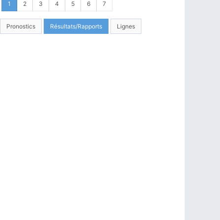
1
2
3
4
5
6
7
Pronostics
Résultats/Rapports
Lignes