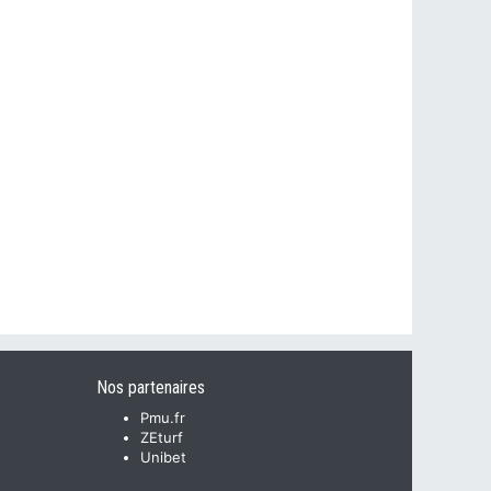
Nos partenaires
Pmu.fr
ZEturf
Unibet