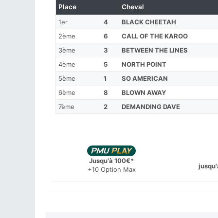
Place
Cheval
1er
4
BLACK CHEETAH
2ème
6
CALL OF THE KAROO
3ème
3
BETWEEN THE LINES
4ème
5
NORTH POINT
5ème
1
SO AMERICAN
6ème
8
BLOWN AWAY
7ème
2
DEMANDING DAVE
Jusqu'à 100€*
jusqu'
+10 Option Max