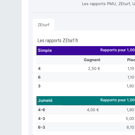
Les rapports PMU, ZEturf, U
ZEturf
Les rapports ZEturf.fr
Rapports pour 1,00
Simple
Gagnant
Pla
4
2,50 €
1,10
6
1,10
3
1,90
Rapports pour 1,00
Jumelé
4-6
4,00 €
1,90
4-3
5,00
6-3
6,10