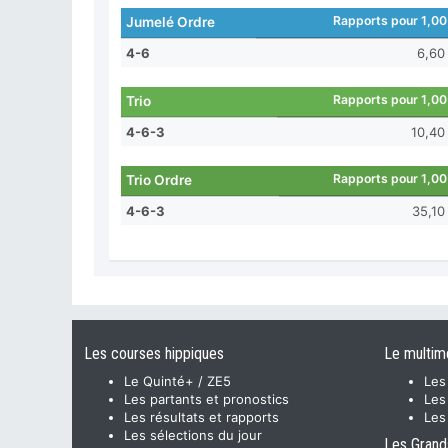
Rapports pour 1,00
Jumelé Ordre
4-6
6,60
Rapports pour 1,00
Trio
4-6-3
10,40
Rapports pour 1,00
Trio Ordre
4-6-3
35,10
Les courses hippiques
Le multim
Le Quinté+ / ZE5
Les
Les partants et pronostics
Les
Les résultats et rapports
Les
Les sélections du jour
Les Grand