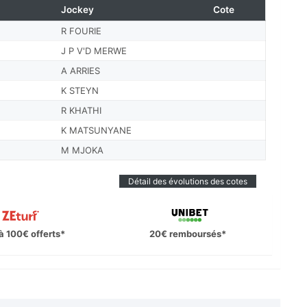
Jockey
Cote
R FOURIE
J P V'D MERWE
A ARRIES
K STEYN
R KHATHI
K MATSUNYANE
M MJOKA
Détail des évolutions des cotes
à 100€ offerts*
20€ remboursés*