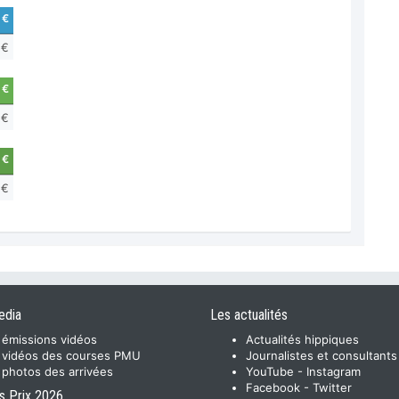
 €
 €
 €
 €
 €
 €
edia
Les actualités
 émissions vidéos
Actualités hippiques
 vidéos des courses PMU
Journalistes et consultants
 photos des arrivées
YouTube
-
Instagram
Facebook
-
Twitter
s Prix 2026