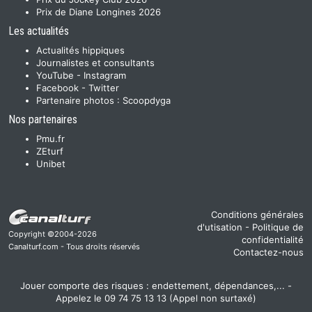
Prix de Diane Longines 2026
Les actualités
Actualités hippiques
Journalistes et consultants
YouTube
-
Instagram
Facebook
-
Twitter
Partenaire photos :
Scoopdyga
Nos partenaires
Pmu.fr
ZEturf
Unibet
Conditions générales
d'utisation
-
Politique de
Copyright ©2004-2026
confidentialité
Canalturf.com - Tous droits réservés
Contactez-nous
Jouer comporte des risques : endettement, dépendances,... -
Appelez le 09 74 75 13 13 (Appel non surtaxé)