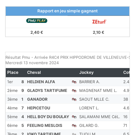
Rapport en jeu simple gagnant
2,40 €
2,10 €
Résultat Pmu - Arrivée R4C4 PRIX HIPPODROME DE VILLENEUVE-SU
Mercredi 13 novembre 2024
Place
Cheval
Jockey
Cote
1er
8
HELDIEN ALFA
BARRIER A.
2.4
2ème
9
GLADYS TARTIFUME
MAGNENAT MME L.
4.9
3ème
1
GANADOR
SAOUT MLLE C.
38
4ème
7
HEPICETOU
LORENT L.
4.6
5ème
4
HELL BOY DU BOULAY
SALAMANI MME CéL.
16
6ème
5
FEELING MESLOIS
GILARD G.
71
7ème
2
IOKO TARTIFUME
TIJOU M.
6.5