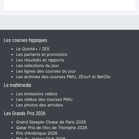
Les courses hippiques
Le Quinté+ / ZE5
Les partants et pronostics
Les résultats et rapports
Les sélections du jour
Les lignes des courses du jour
Les archives des courses PMU, ZEturf et BetClic
Le multimedia
Les émissions vidéos
Les vidéos des courses PMU
Les photos des arrivées
Les Grands Prix 2026
Grand Steeple-Chase de Paris 2026
Qatar Prix de l'Arc de Triomphe 2026
Prix d'Amérique 2026
Prix du Jockey Club 2026