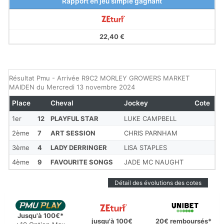
Rapport en jeu simple gagnant
22,40 €
Résultat Pmu - Arrivée R9C2 MORLEY GROWERS MARKET
MAIDEN du Mercredi 13 novembre 2024
Place
Cheval
Jockey
Cote
1er
12
PLAYFUL STAR
LUKE CAMPBELL
2ème
7
ART SESSION
CHRIS PARNHAM
3ème
4
LADY DERRINGER
LISA STAPLES
4ème
9
FAVOURITE SONGS
JADE MC NAUGHT
Détail des évolutions des cotes
Jusqu'à 100€*
jusqu'à 100€
20€ remboursés*