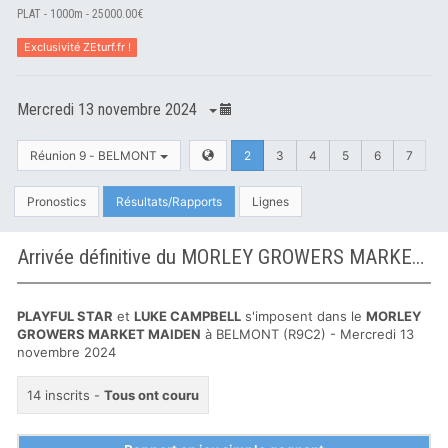
PLAT - 1000m - 25000.00€
Exclusivité ZEturf.fr !
Mercredi 13 novembre 2024
Réunion 9 - BELMONT
2
3
4
5
6
7
Pronostics
Résultats/Rapports
Lignes
Arrivée définitive du MORLEY GROWERS MARKET MAIDEN à BELMONT
PLAYFUL STAR
et
LUKE CAMPBELL
s'imposent dans le
MORLEY
GROWERS MARKET MAIDEN
à BELMONT (R9C2) - Mercredi 13
novembre 2024
14 inscrits -
Tous ont couru