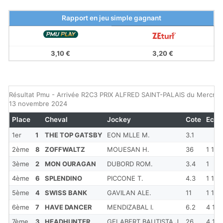
Rapport en jeu simple gagnant
3,10 €
3,20 €
Résultat Pmu - Arrivée R2C3 PRIX ALFRED SAINT-PALAIS du Mercred
13 novembre 2024
Place
Cheval
Jockey
Cote
Ecart
1er
1
THE TOP GATSBY
EON MLLE M.
3.1
2ème
8
ZOFFWALTZ
MOUESAN H.
36
1 1/2
3ème
2
MON OURAGAN
DUBORD ROM.
3.4
1
4ème
6
SPLENDINO
PICCONE T.
4.3
1 1/2
5ème
4
SWISS BANK
GAVILAN ALE.
11
1 1/4
6ème
7
HAVE DANCER
MENDIZABAL I.
6.2
4 1/2
7ème
3
HEADHUNTER
GELABERT BAUTISTA J.
26
4 1/2