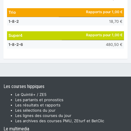
Rapports pour 1,00 €
Trio
1-8-2
18,70 €
Rapports pour 1,00 €
Super4
1-8-2-6
480,50 €
Les courses hippiques
Le Quinté+ / ZE5
Les partants et pronostics
Les résultats et rapports
Les sélections du jour
Les lignes des courses du jour
Les archives des courses PMU, ZEturf et BetClic
Le multimedia