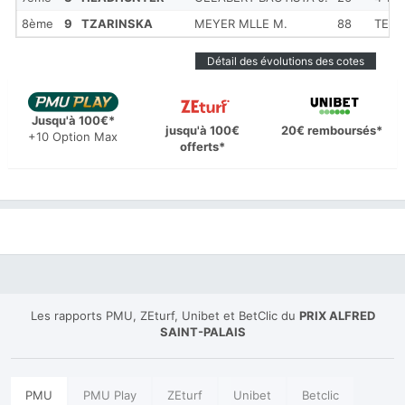
8ème
9
TZARINSKA
MEYER MLLE M.
88
TETE
Détail des évolutions des cotes
Jusqu'à 100€*
jusqu'à 100€
20€ remboursés*
+10 Option Max
offerts*
Les rapports PMU, ZEturf, Unibet et BetClic du
PRIX ALFRED
SAINT-PALAIS
PMU
PMU Play
ZEturf
Unibet
Betclic