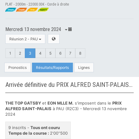
PLAT - 2000m - 22000.00€ - Corde à droite
Mercredi 13 novembre 2024
Réunion 2 - PAU
1
2
3
4
5
6
7
8
Pronostics
Résultats/Rapports
Lignes
Arrivée définitive du PRIX ALFRED SAINT-PALAIS à PAU
THE TOP GATSBY
et
EON MLLE M.
s'imposent dans le
PRIX
ALFRED SAINT-PALAIS
à PAU (R2C3) - Mercredi 13 novembre
2024
9 inscrits -
Tous ont couru
Temps de la course :
2'00''500