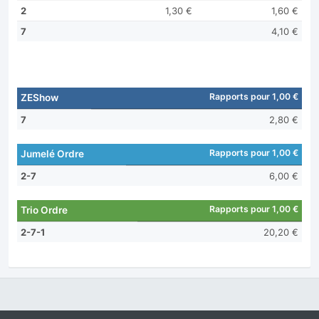
2
1,30 €
1,60 €
7
4,10 €
Rapports pour 1,00 €
ZEShow
7
2,80 €
Rapports pour 1,00 €
Jumelé Ordre
2-7
6,00 €
Rapports pour 1,00 €
Trio Ordre
2-7-1
20,20 €