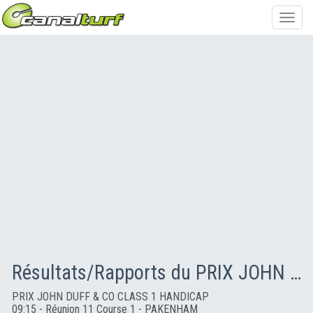
Toggl
navig
Résultats/Rapports du PRIX JOHN DUFF & CO CLASS 1 HANDICAP
PRIX JOHN DUFF & CO CLASS 1 HANDICAP
09:15 - Réunion 11 Course 1 - PAKENHAM