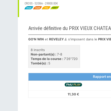
CROSS - 5200m - 29000.00€
Arrivée définitive du PRIX VIEUX CHATE
GO'N WIN
et
REVELEY J.
s'imposent dans le
PRIX V
8 inscrits
Non-partant(s) :
7-8
Temps de la course :
7'26''720
Tombé(s) :
5
Rapport en
11,30 €