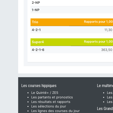
2-NP
1-NP
Rapports pour 1,00
Trio
4-2-1
11,30
Rapports pour 1,00
Super4
4-2-1-6
363,50
Les courses hippiques
Le multim
Le Quinté+ / ZE5
Les
Les partants et pronostics
Les
Les résultats et rapports
Les
Les sélections du jour
Les Grand
Les lignes des courses du jour