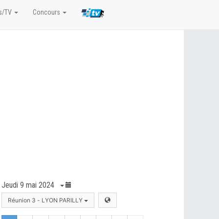
s/TV
Concours
Jeudi 9 mai 2024
Réunion 3 - LYON PARILLY