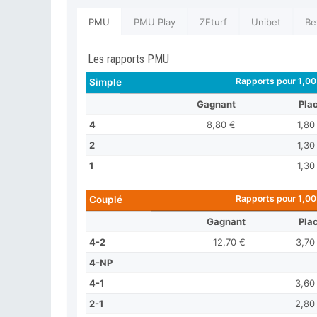
PMU
PMU Play
ZEturf
Unibet
Be
Les rapports PMU
Rapports pour 1,00
Simple
Gagnant
Pla
4
8,80 €
1,80
2
1,30
1
1,30
Rapports pour 1,00
Couplé
Gagnant
Pla
4-2
12,70 €
3,70
4-NP
4-1
3,60
2-1
2,80