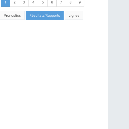
1
2
3
4
5
6
7
8
9
Pronostics
Résultats/Rapports
Lignes