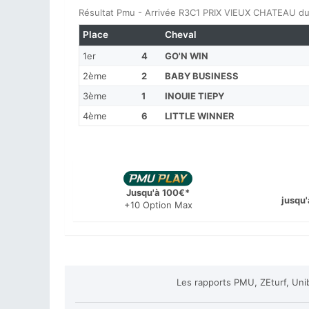
Résultat Pmu - Arrivée R3C1 PRIX VIEUX CHATEAU du
Place
Cheval
1er
4
GO'N WIN
2ème
2
BABY BUSINESS
3ème
1
INOUIE TIEPY
4ème
6
LITTLE WINNER
Jusqu'à 100€*
jusqu'
+10 Option Max
Les rapports PMU, ZEturf, Uni