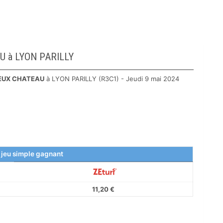
AU à LYON PARILLY
IEUX CHATEAU
à LYON PARILLY (R3C1) - Jeudi 9 mai 2024
 jeu simple gagnant
11,20 €