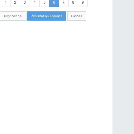
1
2
3
4
5
6
7
8
9
Pronostics
Résultats/Rapports
Lignes