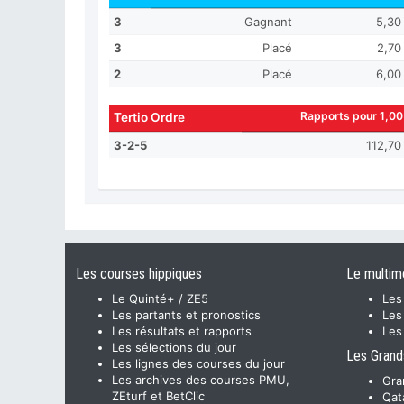
3
Gagnant
5,30
3
Placé
2,70
2
Placé
6,00
Rapports pour 1,00
Tertio Ordre
3-2-5
112,70
Les courses hippiques
Le multim
Le Quinté+ / ZE5
Les
Les partants et pronostics
Les
Les résultats et rapports
Les
Les sélections du jour
Les Grand
Les lignes des courses du jour
Les archives des courses PMU,
Gra
ZEturf et BetClic
Qat