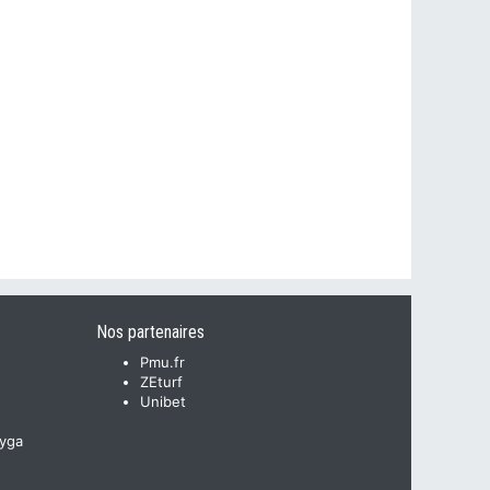
Nos partenaires
Pmu.fr
ZEturf
Unibet
yga