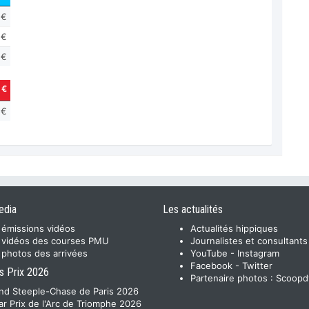
 €
 €
 €
 €
 €
edia
Les actualités
 émissions vidéos
Actualités hippiques
 vidéos des courses PMU
Journalistes et consultants
 photos des arrivées
YouTube
-
Instagram
Facebook
-
Twitter
s Prix 2026
Partenaire photos :
Scoopd
nd Steeple-Chase de Paris 2026
ar Prix de l'Arc de Triomphe 2026