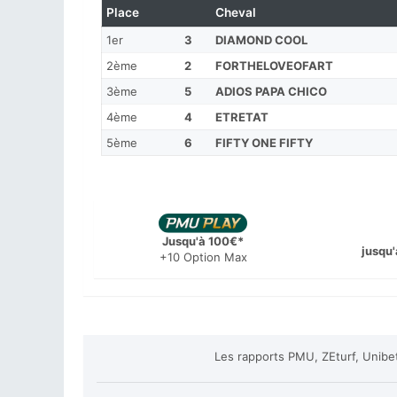
Place
Cheval
1er
3
DIAMOND COOL
2ème
2
FORTHELOVEOFART
3ème
5
ADIOS PAPA CHICO
4ème
4
ETRETAT
5ème
6
FIFTY ONE FIFTY
Jusqu'à 100€*
jusqu'
+10 Option Max
Les rapports PMU, ZEturf, Unibe