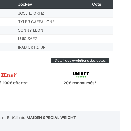
Jockey
Cote
JOSE L. ORTIZ
TYLER GAFFALIONE
SONNY LEON
LUIS SAEZ
IRAD ORTIZ, JR.
Détail des évolutions des cotes
à 100€ offerts*
20€ remboursés*
t et BetClic du
MAIDEN SPECIAL WEIGHT