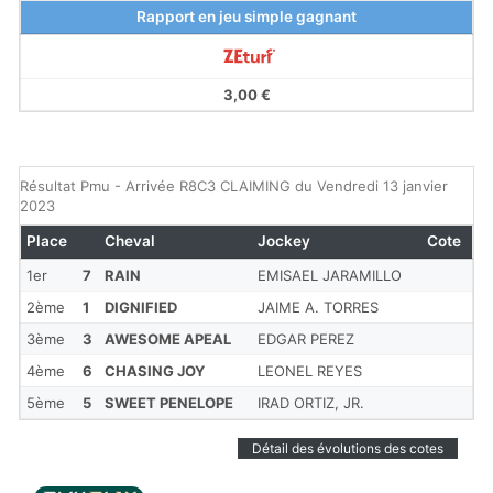
Rapport en jeu simple gagnant
3,00 €
Résultat Pmu - Arrivée R8C3 CLAIMING du Vendredi 13 janvier
2023
Place
Cheval
Jockey
Cote
1er
7
RAIN
EMISAEL JARAMILLO
2ème
1
DIGNIFIED
JAIME A. TORRES
3ème
3
AWESOME APEAL
EDGAR PEREZ
4ème
6
CHASING JOY
LEONEL REYES
5ème
5
SWEET PENELOPE
IRAD ORTIZ, JR.
Détail des évolutions des cotes