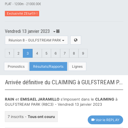
PLAT - 1200m - 21000.00€
Exclusivité ZEturf.fr !
Vendredi 13 janvier 2023
Réunion 8 - GULFSTREAM PARK
1
2
3
4
5
6
7
8
9
Pronostics
Résultats/Rapports
Lignes
Arrivée définitive du CLAIMING à GULFSTREAM PARK
RAIN
et
EMISAEL JARAMILLO
s'imposent dans le
CLAIMING
à
GULFSTREAM PARK (R8C3) - Vendredi 13 janvier 2023
7 inscrits -
Tous ont couru
Voir le REPLAY