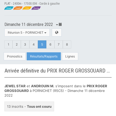
PLAT - 2400m - 17500.00€ - Corde à gauche
Dimanche 11 décembre 2022
Réunion 5 - PORNICHET
1
2
3
4
5
6
7
8
Pronostics
Résultats/Rapports
Lignes
Arrivée définitive du PRIX ROGER GROSSOUARD à PORNICHET
JEWEL STAR
et
ANDROUIN M.
s'imposent dans le
PRIX ROGER
GROSSOUARD
à PORNICHET (R5C5) - Dimanche 11 décembre
2022
13 inscrits -
Tous ont couru