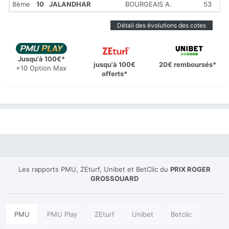
8ème
10
JALANDHAR
BOURGEAIS A.
53
2
Détail des évolutions des cotes
Jusqu'à 100€*
jusqu'à 100€
20€ remboursés*
+10 Option Max
offerts*
Les rapports PMU, ZEturf, Unibet et BetClic du
PRIX ROGER
GROSSOUARD
PMU
PMU Play
ZEturf
Unibet
Betclic