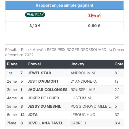
Rapport en jeu simple gagnant
8,10 €
9,50 €
Résultat Pmu - Arrivée R5C5 PRIX ROGER GROSSOUARD du Dimanch
décembre 2022
Place
Cheval
Jockey
Cote
E
1er
7
JEWEL STAR
ANDROUIN M.
8.1
2ème
5
JUST D'AUMONT
D' ANDIGNE O.
12
1
3ème
1
JAGUAR COLLONGES
ROUSSEL ALE.
2.1
1
4ème
4
JOKER DE LOUED
JUSTUM M.
25
2
5ème
3
JESSY DU MESNIL
POGGIONOVO MLLE L.
5
1
6ème
12
JOTA
LEBOUC HUG.
37
1
7ème
8
JOVELLANA TAVEL
CABRE J.
8.4
C