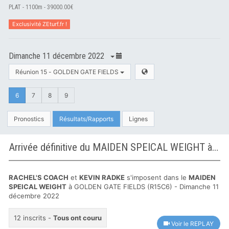
PLAT - 1100m - 39000.00€
Exclusivité ZEturf.fr !
Dimanche 11 décembre 2022
Réunion 15 - GOLDEN GATE FIELDS
6
7
8
9
Pronostics
Résultats/Rapports
Lignes
Arrivée définitive du MAIDEN SPEICAL WEIGHT à GOLDEN GATE FIELDS
RACHEL'S COACH
et
KEVIN RADKE
s'imposent dans le
MAIDEN
SPEICAL WEIGHT
à GOLDEN GATE FIELDS (R15C6) - Dimanche 11
décembre 2022
12 inscrits -
Tous ont couru
Voir le REPLAY