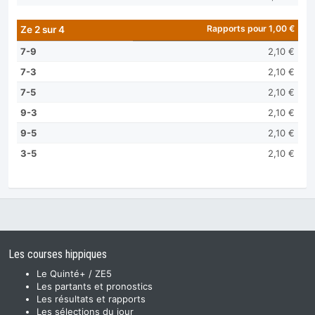
Rapports pour 1,00 €
Ze 2 sur 4
7-9
2,10 €
7-3
2,10 €
7-5
2,10 €
9-3
2,10 €
9-5
2,10 €
3-5
2,10 €
Les courses hippiques
Le Quinté+ / ZE5
Les partants et pronostics
Les résultats et rapports
Les sélections du jour