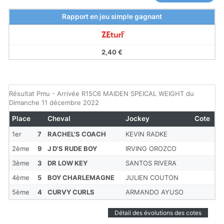
Rapport en jeu simple gagnant
2,40 €
Résultat Pmu - Arrivée R15C6 MAIDEN SPEICAL WEIGHT du
Dimanche 11 décembre 2022
Place
Cheval
Jockey
Cote
1er
7
RACHEL'S COACH
KEVIN RADKE
2ème
9
J D'S RUDE BOY
IRVING OROZCO
3ème
3
DR LOW KEY
SANTOS RIVERA
4ème
5
BOY CHARLEMAGNE
JULIEN COUTON
5ème
4
CURVY CURLS
ARMANDO AYUSO
Détail des évolutions des cotes