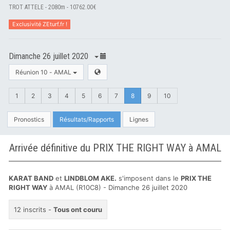
TROT ATTELE - 2080m - 10762.00€
Exclusivité ZEturf.fr !
Dimanche 26 juillet 2020
Réunion 10 - AMAL
1
2
3
4
5
6
7
8
9
10
Pronostics
Résultats/Rapports
Lignes
Arrivée définitive du PRIX THE RIGHT WAY à AMAL
KARAT BAND
et
LINDBLOM AKE.
s'imposent dans le
PRIX THE
RIGHT WAY
à AMAL (R10C8) - Dimanche 26 juillet 2020
12 inscrits -
Tous ont couru