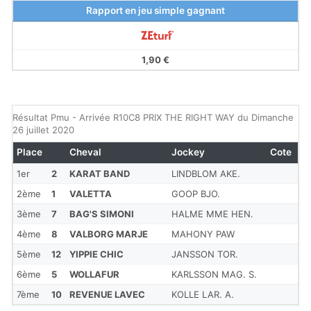
Rapport en jeu simple gagnant
1,90 €
Résultat Pmu - Arrivée R10C8 PRIX THE RIGHT WAY du Dimanche
26 juillet 2020
Place
Cheval
Jockey
Cote
1er
2
KARAT BAND
LINDBLOM AKE.
2ème
1
VALETTA
GOOP BJO.
3ème
7
BAG'S SIMONI
HALME MME HEN.
4ème
8
VALBORG MARJE
MAHONY PAW
5ème
12
YIPPIE CHIC
JANSSON TOR.
6ème
5
WOLLAFUR
KARLSSON MAG. S.
7ème
10
REVENUE LAVEC
KOLLE LAR. A.