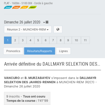
PLAT - 1600m - 5100.00€ - Corde à gauche
Dimanche 26 juillet 2020
Réunion 2 - MUNCHEN-RIEM
1
2
3
4
5
6
7
8
9
10
11
Pronostics
Résultats/Rapports
Lignes
Arrivée définitive du DALLMAYR SELEKTION DES JAHRES-RENNEN à MUNCHEN-RIEM
VANCURO
et
B. MURZABAYEV
s'imposent dans le
DALLMAYR
SELEKTION DES JAHRES-RENNEN
à MUNCHEN-RIEM (R2C1) -
Dimanche 26 juillet 2020
9 inscrits -
Tous ont couru
Temps de la course :
1'41''99