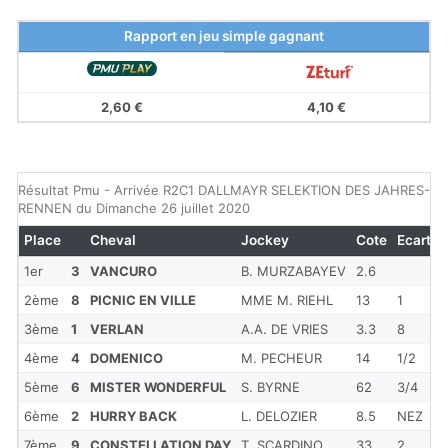
Rapport en jeu simple gagnant
2,60 €
4,10 €
Résultat Pmu - Arrivée R2C1 DALLMAYR SELEKTION DES JAHRES-
RENNEN du Dimanche 26 juillet 2020
Place
Cheval
Jockey
Cote
Ecart
1er
3
VANCURO
B. MURZABAYEV
2.6
2ème
8
PICNIC EN VILLE
MME M. RIEHL
13
1
3ème
1
VERLAN
A.A. DE VRIES
3.3
8
4ème
4
DOMENICO
M. PECHEUR
14
1/2
5ème
6
MISTER WONDERFUL
S. BYRNE
62
3/4
6ème
2
HURRY BACK
L. DELOZIER
8.5
NEZ
7ème
9
CONSTELLATION DAY
T. SCARDINO
33
2