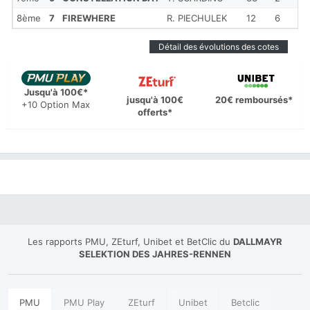
8ème
7
FIREWHERE
R. PIECHULEK
12
6
Détail des évolutions des cotes
Jusqu'à 100€*
jusqu'à 100€
20€ remboursés*
+10 Option Max
offerts*
Les rapports PMU, ZEturf, Unibet et BetClic du
DALLMAYR
SELEKTION DES JAHRES-RENNEN
PMU
PMU Play
ZEturf
Unibet
Betclic