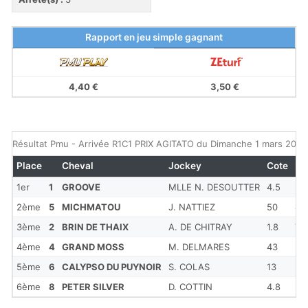
Rapport en jeu simple gagnant
4,40 €
3,50 €
Résultat Pmu - Arrivée R1C1 PRIX AGITATO du Dimanche 1 mars 2015
Place
Cheval
Jockey
Cote
Ec
1er
1
GROOVE
MLLE N. DESOUTTER
4.5
2ème
5
MICHMATOU
J. NATTIEZ
50
8
3ème
2
BRIN DE THAIX
A. DE CHITRAY
1.8
TE
4ème
4
GRAND MOSS
M. DELMARES
43
3
5ème
6
CALYPSO DU PUYNOIR
S. COLAS
13
3 1
6ème
8
PETER SILVER
D. COTTIN
4.8
3