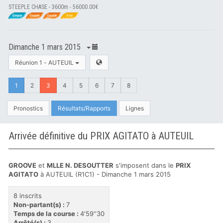
STEEPLE CHASE - 3600m - 56000.00€
Dimanche 1 mars 2015
Réunion 1 - AUTEUIL
1
2
3
4
5
6
7
8
Pronostics
Résultats/Rapports
Lignes
Arrivée définitive du PRIX AGITATO à AUTEUIL
GROOVE
et
MLLE N. DESOUTTER
s'imposent dans le
PRIX
AGITATO
à AUTEUIL (R1C1) - Dimanche 1 mars 2015
8 inscrits
Non-partant(s) :
7
Temps de la course :
4'59''30
Arrêté(s) :
3