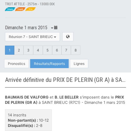
TROT ATTELE - 2575m - 13000.00€
Dimanche 1 mars 2015
Réunion 7 - SAINT BRIEUC
1
2
3
4
5
6
7
8
Pronostics
Résultats/Rapports
Lignes
Arrivée définitive du PRIX DE PLERIN (GR A) à SAINT BRIEUC
BAUMAIS DE VALFORG
et
B. LE BELLER
s'imposent dans le
PRIX
DE PLERIN (GR A)
à SAINT BRIEUC (R7C1) - Dimanche 1 mars 2015
14 inscrits
Non-partant(s) :
10-12
Disqualifié(s) :
2-8