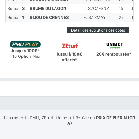
8ème
3
BRUME DU LAGON
L. SZCZESNY
15
1'21
9ème
1
BIJOU DE CRENNES
E. SZIRMAY
27
1'21
Détail des évolutions des cotes
Jusqu'à 100€*
jusqu'à 100€
20€ remboursés*
+10 Option Max
offerts*
Les rapports PMU, ZEturf, Unibet et BetClic du
PRIX DE PLERIN (GR
A)