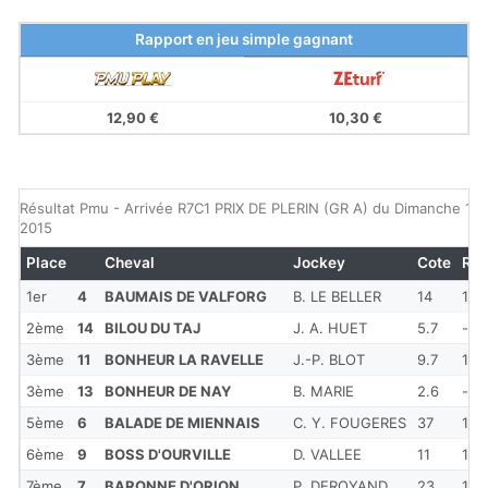
Rapport en jeu simple gagnant
12,90 €
10,30 €
Résultat Pmu - Arrivée R7C1 PRIX DE PLERIN (GR A) du Dimanche 1 m
2015
Place
Cheval
Jockey
Cote
Re
1er
4
BAUMAIS DE VALFORG
B. LE BELLER
14
1'20
2ème
14
BILOU DU TAJ
J. A. HUET
5.7
-
3ème
11
BONHEUR LA RAVELLE
J.-P. BLOT
9.7
1'21
3ème
13
BONHEUR DE NAY
B. MARIE
2.6
-
5ème
6
BALADE DE MIENNAIS
C. Y. FOUGERES
37
1'21
6ème
9
BOSS D'OURVILLE
D. VALLEE
11
1'21
7ème
7
BARONNE D'ORION
P. DEROYAND
23
1'21