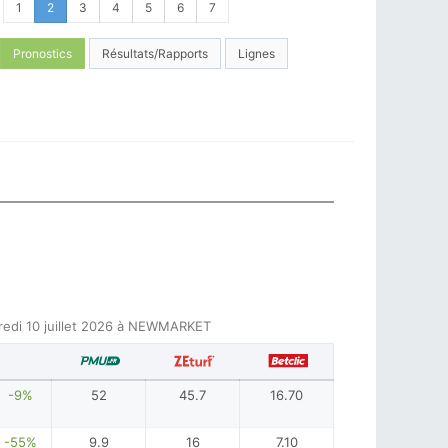
1
2
3
4
5
6
7
Pronostics
Résultats/Rapports
Lignes
di 10 juillet 2026 à NEWMARKET
-9%
52
45.7
16.70
-55%
9.9
16
7.10