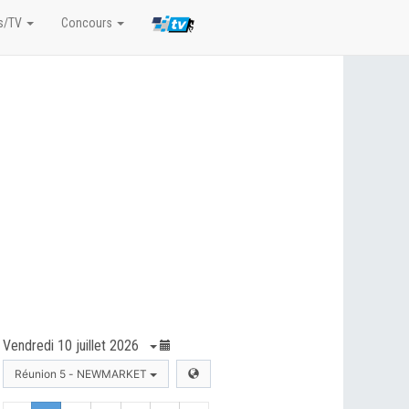
s/TV
Concours
Vendredi 10 juillet 2026
Réunion 5 - NEWMARKET