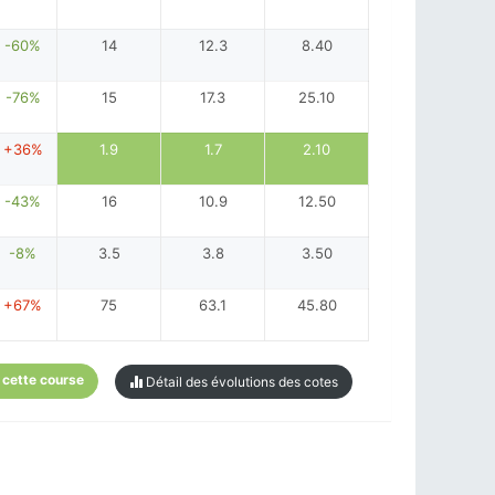
-60%
14
12.3
8.40
-76%
15
17.3
25.10
+36%
1.9
1.7
2.10
-43%
16
10.9
12.50
-8%
3.5
3.8
3.50
+67%
75
63.1
45.80
 cette course
Détail des évolutions des cotes