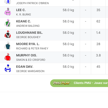
JOSEPH PATRICK O'BRIEN
LEE C.
58.0 kg
-
35
K. R. BURKE
KEANE C.
58.0 kg
-
62
ANDREW BALDING
LOUGHNANE BIL.
58.0 kg
-
1.4
GEORGE BOUGHEY
MOORE RYA. L.
58.0 kg
-
28
RICHARD & PETER FAHEY
MURPHY OIS.
58.0 kg
-
3.8
SIMON & ED CRISFORD
EGAN DAV.
58.0 kg
-
45
GEORGE MARGARSON
Clients PMU - Jouez sur