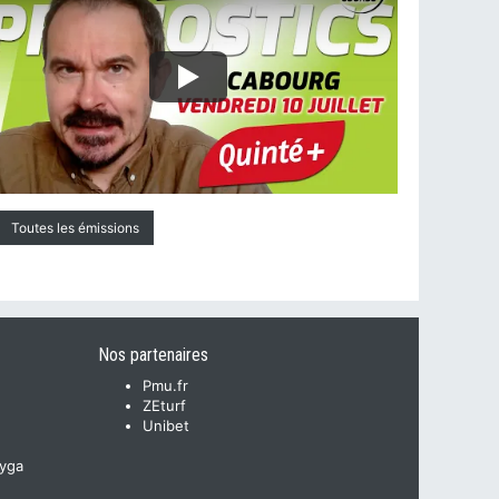
Toutes les émissions
Nos partenaires
Pmu.fr
ZEturf
Unibet
yga