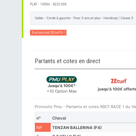
PLAT - 1400m - 8220.00€
Sable - Corde à gauche - Pour 3 ans et plus - Handicap / Classe 3
Exclusivité ZEturf.fr !
Partants et cotes en direct
Jusqu'à 100€*
jusqu'à 100€ offert
+10 Option Max
Pronostic Pmu - Partants et cotes R9C1 RACE 1 du Ve
n°
Cheval
NP
TENZAN BALLERINA (F4)