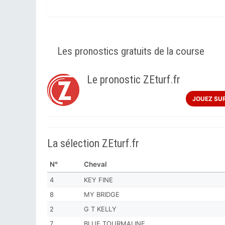
Les pronostics gratuits de la course
Le pronostic ZEturf.fr
JOUEZ SUR 
La sélection ZEturf.fr
N°
Cheval
4
KEY FINE
8
MY BRIDGE
2
G T KELLY
7
BLUE TOURMALINE