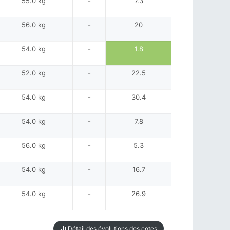
55.0 kg
-
7.3
56.0 kg
-
20
54.0 kg
-
1.8
52.0 kg
-
22.5
54.0 kg
-
30.4
54.0 kg
-
7.8
56.0 kg
-
5.3
54.0 kg
-
16.7
54.0 kg
-
26.9
Détail des évolutions des cotes