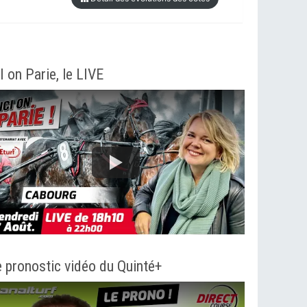
I on Parie, le LIVE
 pronostic vidéo du Quinté+