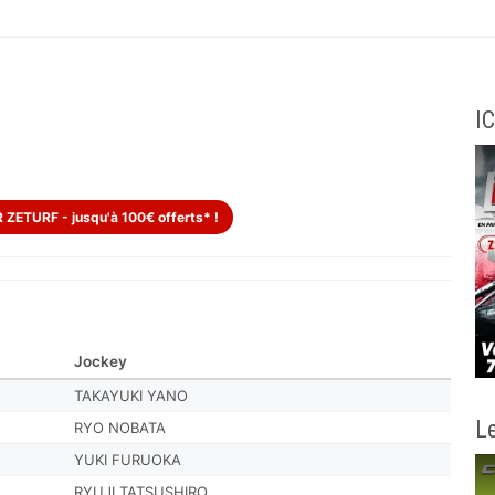
IC
ZETURF - jusqu'à 100€ offerts* !
Jockey
TAKAYUKI YANO
Le
RYO NOBATA
YUKI FURUOKA
RYUJI TATSUSHIRO