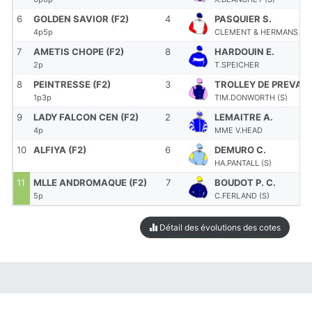
6
GOLDEN SAVIOR (F2)
4
PASQUIER S.
4p5p
CLEMENT & HERMANS (S)
7
AMETIS CHOPE (F2)
8
HARDOUIN E.
2p
T.SPEICHER
8
PEINTRESSE (F2)
3
TROLLEY DE PREVAUX
1p3p
TIM.DONWORTH (S)
9
LADY FALCON CEN (F2)
2
LEMAITRE A.
4p
MME V.HEAD
10
ALFIYA (F2)
6
DEMURO C.
HA.PANTALL (S)
11
MLLE ANDROMAQUE (F2)
7
BOUDOT P. C.
5p
C.FERLAND (S)
Détail des évolutions des cotes