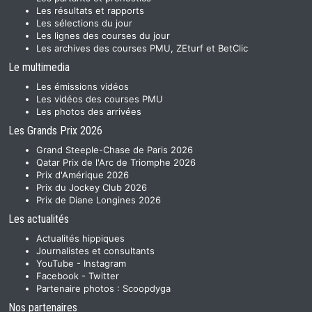
Les résultats et rapports
Les sélections du jour
Les lignes des courses du jour
Les archives des courses PMU, ZEturf et BetClic
Le multimedia
Les émissions vidéos
Les vidéos des courses PMU
Les photos des arrivées
Les Grands Prix 2026
Grand Steeple-Chase de Paris 2026
Qatar Prix de l'Arc de Triomphe 2026
Prix d'Amérique 2026
Prix du Jockey Club 2026
Prix de Diane Longines 2026
Les actualités
Actualités hippiques
Journalistes et consultants
YouTube
-
Instagram
Facebook
-
Twitter
Partenaire photos :
Scoopdyga
Nos partenaires