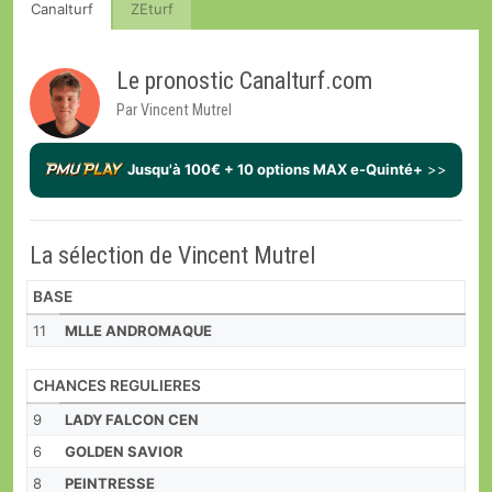
Canalturf
ZEturf
Le pronostic Canalturf.com
Par Vincent Mutrel
Jusqu'à 100€ + 10 options MAX e-Quinté+
>>
La sélection de Vincent Mutrel
BASE
11
MLLE ANDROMAQUE
CHANCES REGULIERES
9
LADY FALCON CEN
6
GOLDEN SAVIOR
8
PEINTRESSE