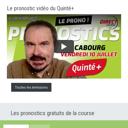
Le pronostic vidéo du Quinté+
Toutes les émissions
Les pronostics gratuits de la course