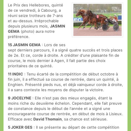
Le Prix des Hellebores, quinté
de ce vendredi, à Cabourg, a
réuni seize trotteurs de 7-ans
et au-dessus. Irréprochable
depuis plusieurs mois,
JASMIN
GEMA
(photo) aura notre
préférence.
15 JASMIN GEMA
: Lors de ses
sept derniers parcours, il a signé quatre succès et trois places
de 2e. Et ce, corde à droite. A créditer d'une plaisante fin de
course, le mois dernier à Agen, il fait partie des choix
prioritaires de ce quinté.
11 INDIC
: Tenu écarté de la compétition de début octobre à
fin juin, il a effectué sa course de rentrée, dans un quinté, à
Enghien. Présenté pieds nus, et déjà vainqueur corde à droite,
il a sans conteste les moyens de disputer la victoire.
9 JOCELYNE
: Elle n'est pas des mieux engagés, étant la
moins riche du deuxième échelon. Cependant, elle fait preuve
de constance depuis le début de l'année et a signé une
encourageante course de rentrée, en début de mois à Lisieux.
Efficace avec
David Thomain
, sa chance est sérieuse.
5 JOKER GES
: Il se présente au départ de cette compétition