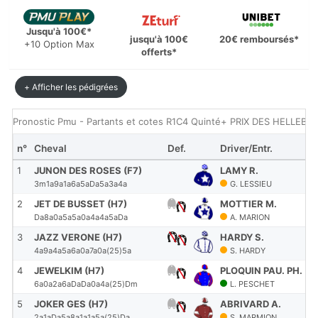
Jusqu'à 100€*
jusqu'à 100€
20€ remboursés*
+10 Option Max
offerts*
+ Afficher les pédigrées
Pronostic Pmu - Partants et cotes R1C4 Quinté+ PRIX DES HELLEBOR
n°
Cheval
Def.
Driver/Entr.
1
JUNON DES ROSES (F7)
LAMY R.
3m1a9a1a6a5aDa5a3a4a
G. LESSIEU
2
JET DE BUSSET (H7)
MOTTIER M.
Da8a0a5a5a0a4a4a5aDa
A. MARION
3
JAZZ VERONE (H7)
HARDY S.
4a9a4a5a6a0a7a0a(25)5a
S. HARDY
4
JEWELKIM (H7)
PLOQUIN PAU. PH.
6a0a2a6aDaDa0a4a(25)Dm
L. PESCHET
5
JOKER GES (H7)
ABRIVARD A.
2a1aDa5a8a1a1a5a(25)Da
S. MARMION