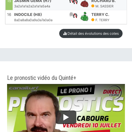
15
JASMIN GEMA (H7)
ROCHARD B.
3a2a1a1a2a2a1a1a5a4a
M. SASSIER
16
INDOCILE (H8)
TERRY C.
8aDa8a8aDa9a3a7a0a0a
F. TERRY
Détail des évolutions des cotes
Le pronostic vidéo du Quinté+