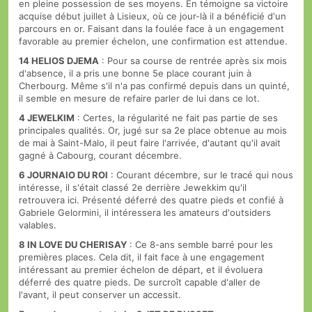
en pleine possession de ses moyens. En témoigne sa victoire
acquise début juillet à Lisieux, où ce jour-là il a bénéficié d'un
parcours en or. Faisant dans la foulée face à un engagement
favorable au premier échelon, une confirmation est attendue.
14 HELIOS DJEMA
: Pour sa course de rentrée après six mois
d'absence, il a pris une bonne 5e place courant juin à
Cherbourg. Même s'il n'a pas confirmé depuis dans un quinté,
il semble en mesure de refaire parler de lui dans ce lot.
4 JEWELKIM
: Certes, la régularité ne fait pas partie de ses
principales qualités. Or, jugé sur sa 2e place obtenue au mois
de mai à Saint-Malo, il peut faire l'arrivée, d'autant qu'il avait
gagné à Cabourg, courant décembre.
6 JOURNAIO DU ROI
: Courant décembre, sur le tracé qui nous
intéresse, il s'était classé 2e derrière Jewekkim qu'il
retrouvera ici. Présenté déferré des quatre pieds et confié à
Gabriele Gelormini, il intéressera les amateurs d'outsiders
valables.
8 IN LOVE DU CHERISAY
: Ce 8-ans semble barré pour les
premières places. Cela dit, il fait face à une engagement
intéressant au premier échelon de départ, et il évoluera
déferré des quatre pieds. De surcroît capable d'aller de
l'avant, il peut conserver un accessit.