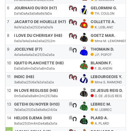
6
JOURNAIO DU ROI (H7)
GELORMINI G.
Da1aDaAa3a0a8a9a7aDa
TH. COULON
7
JACARTO DE HOUELLE (H7)
COLLETTE A.
9a7a1a2a2a(25)Da1aDa7a
K. LEBLANC
8
I LOVE DU CHERISAY (H8)
GOETZ MAR.
0a0a7a4a2a4a2a0a(25)2m
Mme M. LEMONNIER
9
JOCELYNE (F7)
THOMAIN D.
4a1a4a4a4a2a(25)Da2a5a
J.F. POPOT
10
IQUITO PLANCHETTE (H8)
BLANDIN F.
Da0a0a6m0aDa1a8mDa5a
F. BLANDIN
11
INDIC (H8)
LEBOURGEOIS Y.
3a8aDa(25)6a7a2a1a2a2a
Mme S. RAIMOND
12
IN LOVE REGLISSE (H8)
DE JESUS REIS D.
0m5a0a0a9a8m2m(25)7a8a
D. DE JESUS REIS
13
GETEHI DU NOYER (H10)
LEBREC M.
7a0a0a(25)Da3a9a9a(24)0a
M. LEBREC
14
HELIOS DJEMA (H9)
PLARD A.
9a5a(25)Dm4mDa4a8a3a1a
A. PLARD