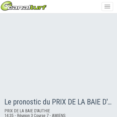
Toggl
navig
Le pronostic du PRIX DE LA BAIE D'AUTHIE
PRIX DE LA BAIE D'AUTHIE
14:35 - Réunion 3 Course 7 - AMIENS