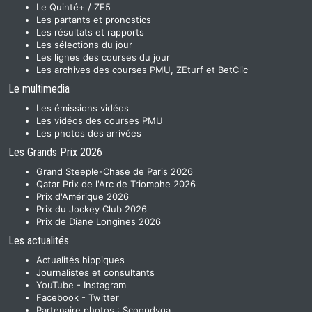
Le Quinté+ / ZE5
Les partants et pronostics
Les résultats et rapports
Les sélections du jour
Les lignes des courses du jour
Les archives des courses PMU, ZEturf et BetClic
Le multimedia
Les émissions vidéos
Les vidéos des courses PMU
Les photos des arrivées
Les Grands Prix 2026
Grand Steeple-Chase de Paris 2026
Qatar Prix de l'Arc de Triomphe 2026
Prix d'Amérique 2026
Prix du Jockey Club 2026
Prix de Diane Longines 2026
Les actualités
Actualités hippiques
Journalistes et consultants
YouTube
-
Instagram
Facebook
-
Twitter
Partenaire photos :
Scoopdyga