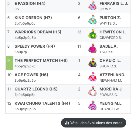
5
E PASSION (H4)
3
FERRARIS L. J.
58
0p
SO W.Y.
6
KING OBERON (H7)
6
PURTON Z.
57
3p7p5p9p0p
WHYTE D.J.
7
WARRIORS DREAM (H5)
12
HEWITSON L.
57
4p5p3p0p5p
CRAWFORD B.
8
SPEEDY POWER (H4)
11
BADEL A.
56
6p0p7p
TSUI Y.S.
9
THE PERFECT MATCH (H6)
1
CHAU C. L.
55
4p5p3p9p7p
SHUM C.S.
10
ACE POWER (H6)
4
ATZENI AND.
55
8p6p6p2p5p
NEWNHAM M.
11
QUARTZ LEGEND (H5)
2
MOREIRA J.
55
7p0p5p0p5p
FOWNES C.
12
KWAI CHUNG TALENTS (H4)
5
YEUNG M.L.
54
5p3p9p6p8p
CHANG C.W.
Détail des évolutions des cotes