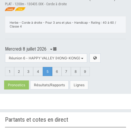
PLAT - 1200m - 130435.00€ - Corde à droite
Herbe - Corde à droite - Pour 3 ans et plus - Handicap - Rating : 40 à 60 /
Classe 4
Mercredi 8 juillet 2026
Réunion 6 - HAPPY VALLEY (HONG-KONG)
1
2
3
4
5
6
7
8
9
Pronostics
Résultats/Rapports
Lignes
Partants et cotes en direct