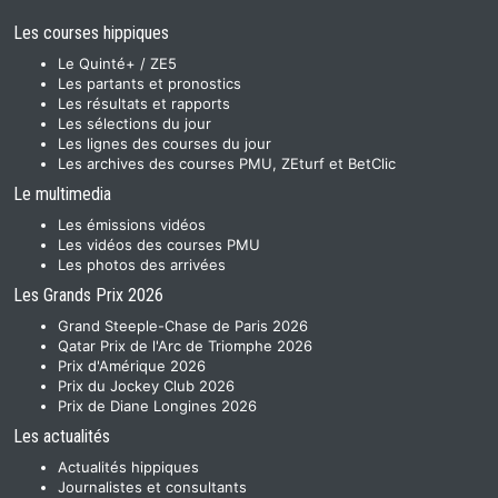
Les courses hippiques
Le Quinté+ / ZE5
Les partants et pronostics
Les résultats et rapports
Les sélections du jour
Les lignes des courses du jour
Les archives des courses PMU, ZEturf et BetClic
Le multimedia
Les émissions vidéos
Les vidéos des courses PMU
Les photos des arrivées
Les Grands Prix 2026
Grand Steeple-Chase de Paris 2026
Qatar Prix de l'Arc de Triomphe 2026
Prix d'Amérique 2026
Prix du Jockey Club 2026
Prix de Diane Longines 2026
Les actualités
Actualités hippiques
Journalistes et consultants