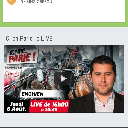
6 - KING OBERON
ICI on Parie, le LIVE