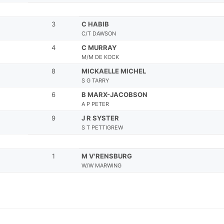
3
C HABIB
C/T DAWSON
4
C MURRAY
M/M DE KOCK
8
MICKAELLE MICHEL
S G TARRY
6
B MARX-JACOBSON
A P PETER
9
J R SYSTER
S T PETTIGREW
1
M V'RENSBURG
W/W MARWING