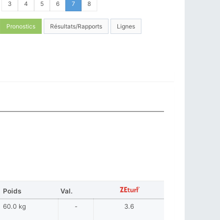
3
4
5
6
7
8
Pronostics
Résultats/Rapports
Lignes
Poids
Val.
60.0 kg
-
3.6