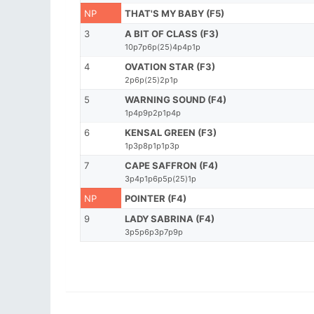
NP
THAT'S MY BABY (F5)
3
A BIT OF CLASS (F3)
10p7p6p(25)4p4p1p
4
OVATION STAR (F3)
2p6p(25)2p1p
5
WARNING SOUND (F4)
1p4p9p2p1p4p
6
KENSAL GREEN (F3)
1p3p8p1p1p3p
7
CAPE SAFFRON (F4)
3p4p1p6p5p(25)1p
NP
POINTER (F4)
9
LADY SABRINA (F4)
3p5p6p3p7p9p