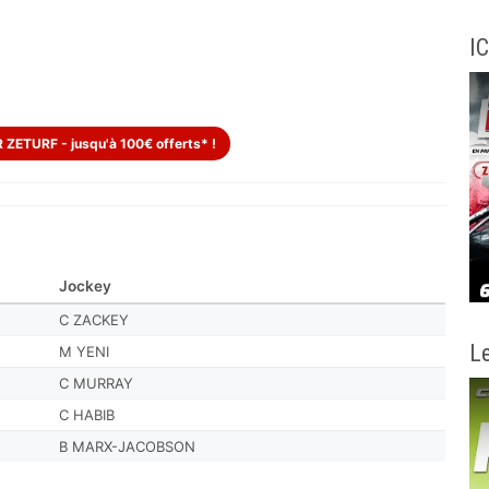
IC
ZETURF - jusqu'à 100€ offerts* !
Jockey
C ZACKEY
Le
M YENI
C MURRAY
C HABIB
B MARX-JACOBSON