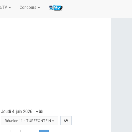
s/TV
Concours
Jeudi 4 juin 2026
Réunion 11 - TURFFONTEIN