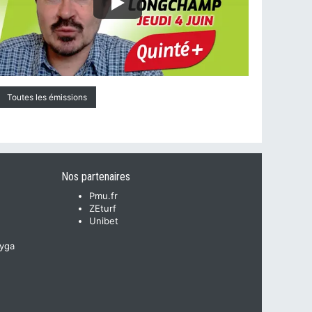
Toutes les émissions
Nos partenaires
Pmu.fr
ZEturf
Unibet
yga