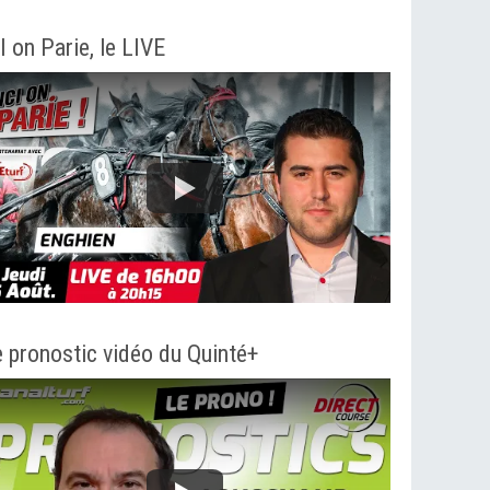
I on Parie, le LIVE
 pronostic vidéo du Quinté+