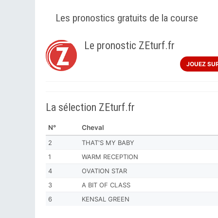
Les pronostics gratuits de la course
Le pronostic ZEturf.fr
JOUEZ SUR 
La sélection ZEturf.fr
N°
Cheval
2
THAT'S MY BABY
1
WARM RECEPTION
4
OVATION STAR
3
A BIT OF CLASS
6
KENSAL GREEN