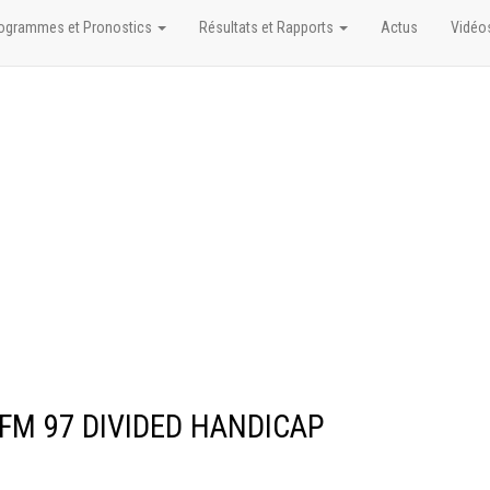
ogrammes et Pronostics
Résultats et Rapports
Actus
Vidéo
 FM 97 DIVIDED HANDICAP