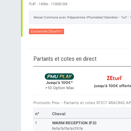
PLAT - 1400m - 110000.00€
Masse Commune avec l'Hippodrome (Phumelela/Tabonline) - Turf - 140
Exclusivité ZEturf.fr !
Partants et cotes en direct
Jusqu'à 100€*
jusqu'à 100€ offert
+10 Option Max
Pronostic Pmu - Partants et cotes R11C7 4RACING 
n°
Cheval
1
WARM RECEPTION (F3)
6p5p7p10p1p(25)1p