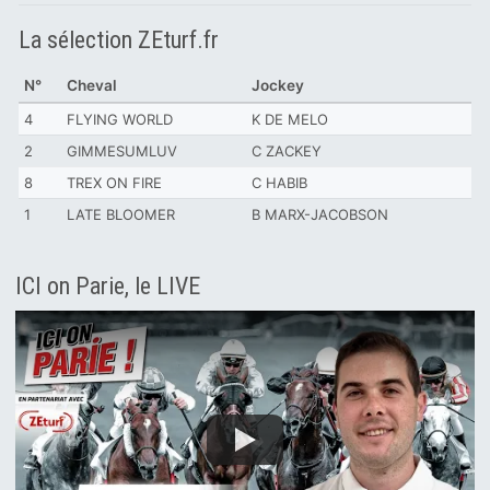
La sélection ZEturf.fr
N°
Cheval
Jockey
4
FLYING WORLD
K DE MELO
2
GIMMESUMLUV
C ZACKEY
8
TREX ON FIRE
C HABIB
1
LATE BLOOMER
B MARX-JACOBSON
ICI on Parie, le LIVE