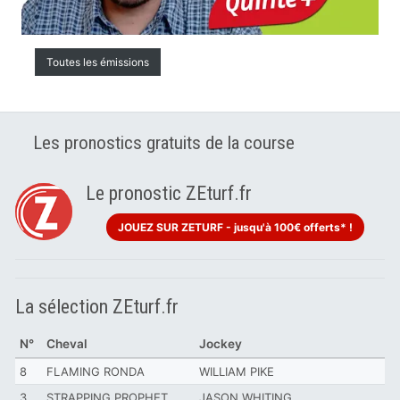
Toutes les émissions
Les pronostics gratuits de la course
Le pronostic ZEturf.fr
JOUEZ SUR ZETURF - jusqu'à 100€ offerts* !
La sélection ZEturf.fr
N°
Cheval
Jockey
8
FLAMING RONDA
WILLIAM PIKE
3
STRAPPING PROPHET
JASON WHITING