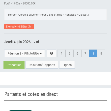
PLAT - 1700m - 30000.00€
Herbe - Corde à gauche - Pour 2 ans et plus - Handicap / Classe 3
Exclusivité ZEturf.fr !
Jeudi 4 juin 2026
Réunion 8 - PINJARRA
4
5
6
7
8
9
Pronostics
Résultats/Rapports
Lignes
Partants et cotes en direct