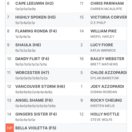
6
CAPE LEEUWIN (H3)
11
CHRIS PARNHAM
0p0p5p0p9p
DARREN MCAULIFFE
7
HIGHLY SPOKEN (H5)
15
VICTORIA CORVER
5p7p4p0p1p
D E PHILP
8
FLAMING RONDA (F4)
14
WILLIAM PIKE
1p3p4p1p
MERYL HAYLEY
9
SHAULA (H6)
2
LUCY FIORE
6p7p2p3p3p
KATJA WARWICK
10
DANDY FLIRT (F4)
16
BAILEY WEBSTER
9p0p7p0p1p2p7p0p
BRETT MATHEWS
11
WORCESTER (H7)
5
CHLOE AZZOPARDI
0p0p0p0p7p9p7p2p
DYLAN BAIRSTOW
12
VANCOUVER STORM (H6)
1
JOEY AZZOPARDI
9p8p9p6p2p4p4p4p8p
DONNA RIORDAN
13
ANGEL SHAME (F6)
9
ROCKY CHEUNG
0p4p0p9p0p1p5p5p7p6p
KIRSTEN MELIS
14
GINGERS SISTER (F4)
12
HOLLY NOTTLE
6p0p4p1p0p
STEVE WOLFE
NP
BELLA VIOLETTA (F5)