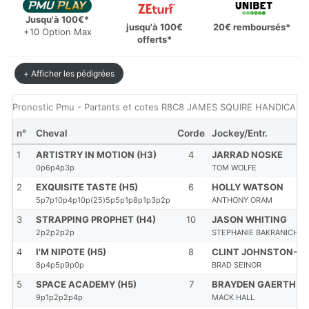
Jusqu'à 100€*
jusqu'à 100€
20€ remboursés*
+10 Option Max
offerts*
+ Afficher les pédigrées
Pronostic Pmu - Partants et cotes R8C8 JAMES SQUIRE HANDICAP d
n°
Cheval
Corde
Jockey/Entr.
1
ARTISTRY IN MOTION (H3)
4
JARRAD NOSKE
0p6p4p3p
TOM WOLFE
2
EXQUISITE TASTE (H5)
6
HOLLY WATSON
5p7p10p4p10p(25)5p5p1p8p1p3p2p
ANTHONY ORAM
3
STRAPPING PROPHET (H4)
10
JASON WHITING
2p2p2p2p
STEPHANIE BAKRANICH
4
I'M NIPOTE (H5)
8
CLINT JOHNSTON-P
8p4p5p9p0p
BRAD SEINOR
5
SPACE ACADEMY (H5)
7
BRAYDEN GAERTH
9p1p2p2p4p
MACK HALL