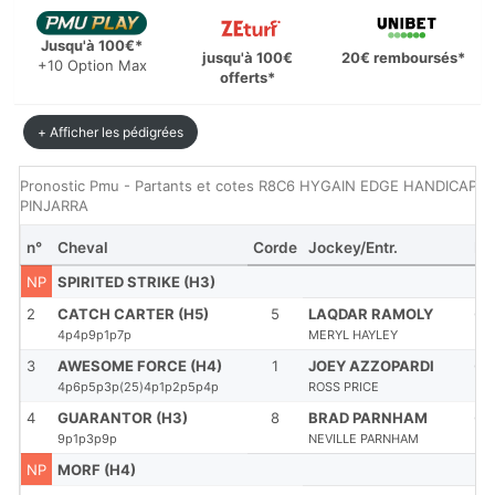
Jusqu'à 100€*
jusqu'à 100€
20€ remboursés*
+10 Option Max
offerts*
+ Afficher les pédigrées
Pronostic Pmu - Partants et cotes R8C6 HYGAIN EDGE HANDICAP du 
PINJARRA
n°
Cheval
Corde
Jockey/Entr.
Po
NP
SPIRITED STRIKE (H3)
2
CATCH CARTER (H5)
5
LAQDAR RAMOLY
60
4p4p9p1p7p
MERYL HAYLEY
3
AWESOME FORCE (H4)
1
JOEY AZZOPARDI
60
4p6p5p3p(25)4p1p2p5p4p
ROSS PRICE
4
GUARANTOR (H3)
8
BRAD PARNHAM
60
9p1p3p9p
NEVILLE PARNHAM
NP
MORF (H4)