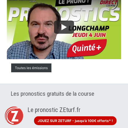
Toutes les émissions
Les pronostics gratuits de la course
Le pronostic ZEturf.fr
JOUEZ SUR ZETURF - jusqu'à 100€ offerts* !