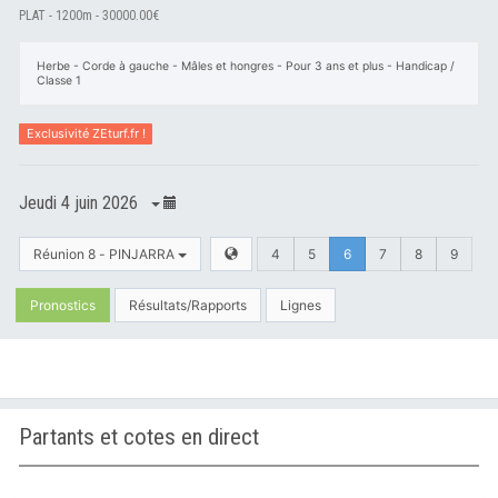
PLAT - 1200m - 30000.00€
Herbe - Corde à gauche - Mâles et hongres - Pour 3 ans et plus - Handicap /
Classe 1
Exclusivité ZEturf.fr !
Jeudi 4 juin 2026
Réunion 8 - PINJARRA
4
5
6
7
8
9
Pronostics
Résultats/Rapports
Lignes
Partants et cotes en direct