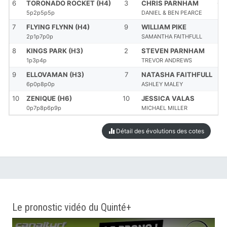
6
TORONADO ROCKET (H4)
3
CHRIS PARNHAM
60
5p2p5p5p
DANIEL & BEN PEARCE
7
FLYING FLYNN (H4)
9
WILLIAM PIKE
59
2p1p7p0p
SAMANTHA FAITHFULL
8
KINGS PARK (H3)
2
STEVEN PARNHAM
59
1p3p4p
TREVOR ANDREWS
9
ELLOVAMAN (H3)
7
NATASHA FAITHFULL
56
6p0p8p0p
ASHLEY MALEY
10
ZENIQUE (H6)
10
JESSICA VALAS
54
0p7p8p6p9p
MICHAEL MILLER
Détail des évolutions des cotes
Le pronostic vidéo du Quinté+