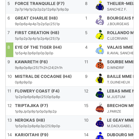
5
FORCE TRANQUILLE (F7)
8
THELIER-MELE
2p7p14p1p2p2p2p12p6p7p9p3p
SANCHEZ F.
6
GREAT CHARLIE (H8)
1
BOURGEAIS MLL
9p0p6p4p4p7p2p5p(25)1p
J.BOURGEAIS
7
FIRST CREATION (H8)
5
ROLLANDO MME
5p5p2p3p4p1p2p4p(25)7p
C.LECRIVAIN
8
EYE OF THE TIGER (H4)
4
VALAIS MME R.
1p5p4p3p6p0p0p3p0p
R.AVIAL SANCHEZ
9
KAWARETH (F6)
11
SOURBE MME H
9p8p0p8p(25)Th2h(24)2h1h
D.WINDRIF
10
MISTRAL DE COCAGNE (H4)
9
BAILLE MME IRI
0p8p9p0p
T.GUINEHEUX
11
FLOWERY COAST (F4)
12
LEBAS MME MA
1p2p0p6p6p8p(25)0p5p8p
M.JUSTUM
12
TRIPTAJIKA (F7)
15
BRECHON MME 
1p9pJp0p9p1p0p0p9p2p
J.PARIZE
13
NEROKAS (H8)
10
LE GEAY MME L
1p5p0p2p8p6p3p(25)9p0p
M.DAOUGABEL
14
KARIOITAHI (F9)
14
DUBOURG MME 