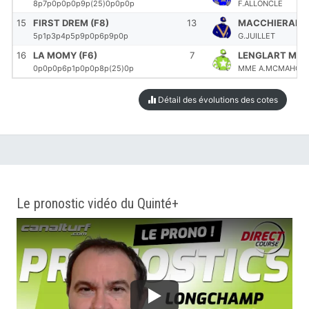
8p7p0p0p0p9p(25)0p0p0p
F.ALLONCLE
15
FIRST DREM (F8)
13
MACCHIERALD
5p1p3p4p5p9p0p6p9p0p
G.JUILLET
16
LA MOMY (F6)
7
LENGLART MLLE
0p0p0p6p1p0p0p8p(25)0p
MME A.MCMAHON-
Détail des évolutions des cotes
Le pronostic vidéo du Quinté+