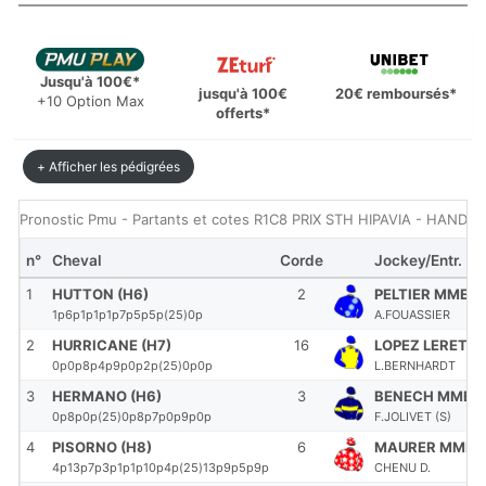
Jusqu'à 100€*
jusqu'à 100€
20€ remboursés*
+10 Option Max
offerts*
+ Afficher les pédigrées
Pronostic Pmu - Partants et cotes R1C8 PRIX STH HIPAVIA - HAND
n°
Cheval
Corde
Jockey/Entr.
1
HUTTON (H6)
2
PELTIER MME A
1p6p1p1p1p7p5p5p(25)0p
A.FOUASSIER
2
HURRICANE (H7)
16
LOPEZ LERET M
0p0p8p4p9p0p2p(25)0p0p
L.BERNHARDT
3
HERMANO (H6)
3
BENECH MME J
0p8p0p(25)0p8p7p0p9p0p
F.JOLIVET (S)
4
PISORNO (H8)
6
MAURER MME J
4p13p7p3p1p1p10p4p(25)13p9p5p9p
CHENU D.