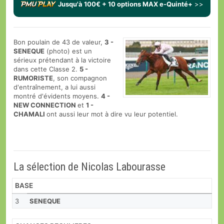
Jusqu'à 100€ + 10 options MAX e-Quinté+
>>
Bon poulain de 43 de valeur,
3 -
SENEQUE
(photo) est un
sérieux prétendant à la victoire
dans cette Classe 2.
5 -
RUMORISTE
, son compagnon
d'entraînement, a lui aussi
montré d'évidents moyens.
4 -
NEW CONNECTION
et
1 -
CHAMALI
ont aussi leur mot à dire vu leur potentiel.
La sélection de Nicolas Labourasse
BASE
3
SENEQUE