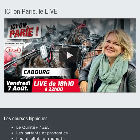
ICI on Parie, le LIVE
Les courses hippiques
Le Quinté+ / ZE5
Les partants et pronostics
Les résultats et rapports