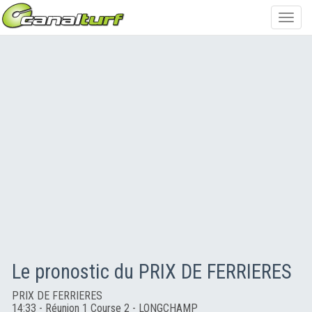
Toggl
navig
Le pronostic du PRIX DE FERRIERES
PRIX DE FERRIERES
14:33 - Réunion 1 Course 2 - LONGCHAMP