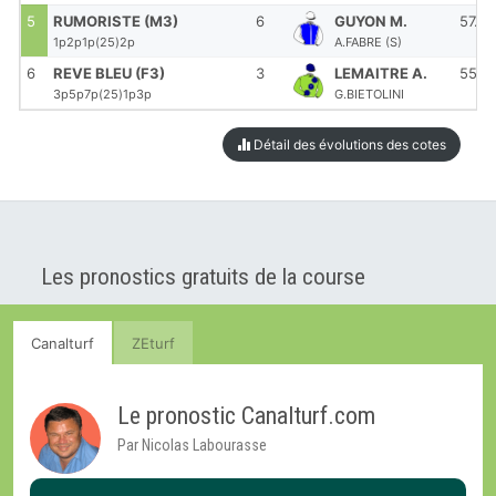
5
RUMORISTE (M3)
6
GUYON M.
57.0 
1p2p1p(25)2p
A.FABRE (S)
6
REVE BLEU (F3)
3
LEMAITRE A.
55.0
3p5p7p(25)1p3p
G.BIETOLINI
Détail des évolutions des cotes
Les pronostics gratuits de la course
Canalturf
ZEturf
Le pronostic Canalturf.com
Par Nicolas Labourasse