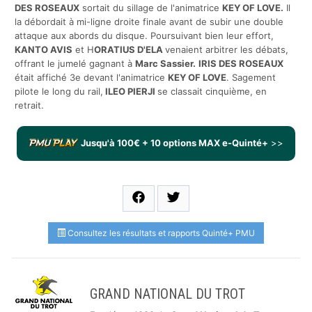
DES ROSEAUX
sortait du sillage de l'animatrice
KEY OF LOVE
.
Il
la débordait à mi-ligne droite finale avant de subir une double
attaque aux abords du disque. Poursuivant bien leur effort,
KANTO AVIS
et H
ORATIUS D'ELA
venaient arbitrer les débats,
offrant le jumelé gagnant à
Marc Sassier.
IRIS DES ROSEAUX
était affiché 3e devant l'animatrice
KEY OF LOVE
. Sagement
pilote le long du rail,
ILEO PIERJI
se classait cinquième, en
retrait.
Jusqu'à 100€ + 10 options MAX e-Quinté+
>>
Consultez les résultats et rapports Quinté+ PMU
GRAND NATIONAL DU TROT