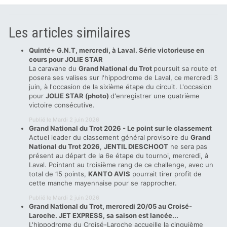
Les articles similaires
Quinté+ G.N.T, mercredi, à Laval. Série victorieuse en
cours pour JOLIE STAR
La caravane du
Grand National du Trot
poursuit sa route et
posera ses valises sur l'hippodrome de Laval, ce mercredi 3
juin, à l'occasion de la sixième étape du circuit. L'occasion
pour
JOLIE STAR (photo)
d'enregistrer une quatrième
victoire consécutive.
Publié le Mardi 2 juin 2026
Grand National du Trot 2026 - Le point sur le classement
Actuel leader du classement général provisoire du
Grand
National du Trot 2026
,
JENTIL DIESCHOOT
ne sera pas
présent au départ de la 6e étape du tournoi, mercredi, à
Laval. Pointant au troisième rang de ce challenge, avec un
total de 15 points,
KANTO AVIS
pourrait tirer profit de
cette manche mayennaise pour se rapprocher.
Publié le Mardi 2 juin 2026
Grand National du Trot, mercredi 20/05 au Croisé-
Laroche. JET EXPRESS, sa saison est lancée...
L'hippodrome du Croisé-Laroche accueille la cinquième