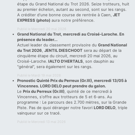
étape du Grand National du Trot 2026. Seize trotteurs, huit
au premier échelon, autant au second, sont sur les rangs.
A créditer d'une bonne course de rentrée à Caen,
JET
EXPRESS (photo)
aura notre préférence.
Publié le Mercredi 20 mai 2026
Grand National du Trot, mercredi au Croisé-Laroche. En
présence du leader...
Actuel leader du classement provisoire du
Grand National
du Trot 2026
,
JENTIL DIESCHOOT
sera au départ de la
cinquième étape du circuit, mercredi 20 mai 2026, au
Croisé-Laroche.
IALTO D'HERTALS
, son dauphin au
"général", sera également sur les rangs.
Publié le Mardi 19 mai 2026
Pronostic Quinté Prix du Perreux (Gr.III), mercredi 13/05 à
Vincennes. LORD DELO peut prendre du galon.
Le
Prix du Perreux (Gr.III)
, quinté de ce mercredi à
Vincennes, s'offre aux trotteurs de 5 et 6-ans. Au
programme : Le parcours des 2.700 mètres, sur la Grande
Piste. Pas de quoi déranger notre favori
LORD DELO
, triple
vainqueur sur ce tracé.
Publié le Mercredi 13 mai 2026