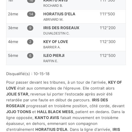
16
ROCHARD B.
2ème
HORATIUS D'ELA
1'11''500
14
ABRIVARD M.
3ème
IRIS DES ROSEAUX
1'12''200
9
DUVALDESTIN C.
4ème
KEY OF LOVE
1'12''300
2
BARRIER A.
5ème
ILEO PIERJI
1'12''500
6
RAFFIN E.
Disqualifié(s) : 10-15-18
Pour passer devant les tribunes, à un tour de l'arrivée,
KEY OF
LOVE
était aux commandes de l'épreuve. Elle contrait alors
JOLIE STAR
,
revenue lui porter l'estocade après avoir été
retardée par une faute en début de parcours.
IRIS DES
ROSEAUX
progressait en troisième position, côté corde, devant
JOJO TOONS
et
HALL BLACK MESS
,
patient en dedans. Dans la
ligne opposée,
KANTO AVIS
faisait mouvement en troisième
épaisseur, en dehors, emmenant son compagnon
d'entraînement
HORATIUS D'ELA
. Dans la ligne d'arrivée,
IRIS