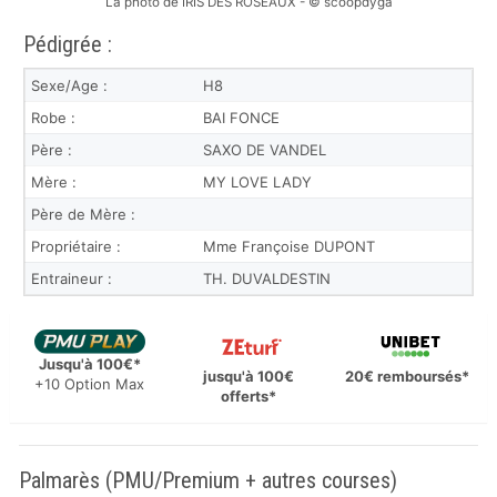
La photo de IRIS DES ROSEAUX - © scoopdyga
Pédigrée :
Sexe/Age :
H8
Robe :
BAI FONCE
Père :
SAXO DE VANDEL
Mère :
MY LOVE LADY
Père de Mère :
Propriétaire :
Mme Françoise DUPONT
Entraineur :
TH. DUVALDESTIN
Jusqu'à 100€*
jusqu'à 100€
20€ remboursés*
+10 Option Max
offerts*
Palmarès (PMU/Premium + autres courses)