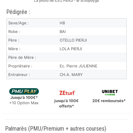
La photo de ILEO PIERJI - © scoopdyga
Pédigrée :
Sexe/Age :
H8
Robe :
BAI
Père :
OTELLO PIERJI
Mère :
LOLA PIERJI
Père de Mère :
Propriétaire :
Ec. Pierre JULIENNE
Entraineur :
CH.A. MARY
Jusqu'à 100€*
jusqu'à 100€
20€ remboursés*
+10 Option Max
offerts*
Palmarès (PMU/Premium + autres courses)