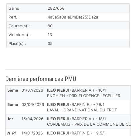
Gains :
282765€
Perf. :
4a5a5aDa1aDmDa(25)Da2a
Course(s) :
80
Victoire(s) :
13
Placé(s) :
35
Dernières performances PMU
5ème
01/07/2026
ILEO PIERJI
(BARRIER A.) - 16/1
ENGHIEN - PRIX FLORENCE LECELLIER
5ème
03/06/2026
ILEO PIERJI
(RAFFIN E.) - 29/1
LAVAL - GRAND NATIONAL DU TROT
1er
15/04/2026
ILEO PIERJI
(BARRIER A.) - 18/1
CORDEMAIS - PRIX DE LA COMMUNE DE CORD
N-Pl
14/01/2026
ILEO PIERJI
(RAFFIN E.) - 9.5/1