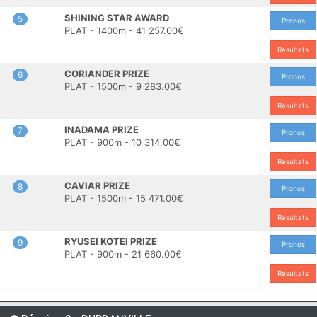
SHINING STAR AWARD
5
Pronos
PLAT - 1400m - 41 257.00€
Résultats
CORIANDER PRIZE
6
Pronos
PLAT - 1500m - 9 283.00€
Résultats
INADAMA PRIZE
7
Pronos
PLAT - 900m - 10 314.00€
Résultats
CAVIAR PRIZE
8
Pronos
PLAT - 1500m - 15 471.00€
Résultats
RYUSEI KOTEI PRIZE
9
Pronos
PLAT - 900m - 21 660.00€
Résultats