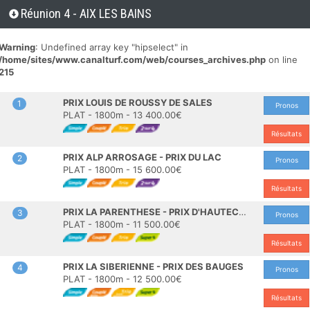
Réunion 4 - AIX LES BAINS
Warning
: Undefined array key "hipselect" in
/home/sites/www.canalturf.com/web/courses_archives.php
on line
215
PRIX LOUIS DE ROUSSY DE SALES
1
Pronos
PLAT - 1800m - 13 400.00€
Résultats
PRIX ALP ARROSAGE - PRIX DU LAC
2
Pronos
PLAT - 1800m - 15 600.00€
Résultats
PRIX LA PARENTHESE - PRIX D'HAUTECOMBE
3
Pronos
PLAT - 1800m - 11 500.00€
Résultats
PRIX LA SIBERIENNE - PRIX DES BAUGES
4
Pronos
PLAT - 1800m - 12 500.00€
Résultats