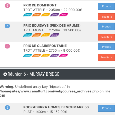
PRIX DE DOMFRONT
6
Pronos
TROT ATTELE - 2050m - 22 000.00€
Résultats
PRIX EQUIDAYS (PRIX DES ARUMS)
7
Pronos
TROT MONTE - 2750m - 19 500.00€
Résultats
PRIX DE CLAIREFONTAINE
8
Pronos
TROT ATTELE - 2750m - 8 000.00€
Résultats
Réunion 6 - MURRAY BRIDGE
Warning
: Undefined array key "hipselect" in
/home/sites/www.canalturf.com/web/courses_archives.php
on line
215
KOOKABURRA HOMES BENCHMARK 56 HANDICAP
5
Pronos
PLAT - 1400m - 15 152.00€