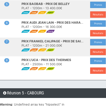
PRIX BAOBAB - PRIX DE BELLEY
5
Pronos
PLAT - 1200m - 13 400.00€
Résultats
PRIX AUDI JEAN LAIN - PRIX DES HARAS NATIONAUX
6
Pronos
PLAT - 1200m - 16 300.00€
Résultats
PRIX FRANKEL CALIPAGE - PRIX DE SAINT-INNOCENT
7
Pronos
PLAT - 1200m - 21 000.00€
Résultats
PRIX L'UCA - PRIX DES THERMES
8
Pronos
PLAT - 2500m - 11 500.00€
Résultats
Réunion 5 - CABOURG
Warning
: Undefined array key "hipselect" in