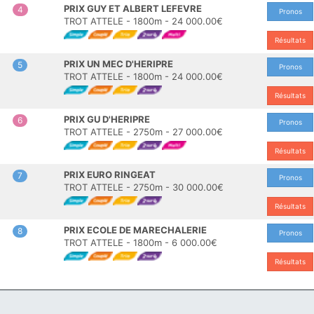
PRIX GUY ET ALBERT LEFEVRE
4
Pronos
TROT ATTELE - 1800m - 24 000.00€
Résultats
PRIX UN MEC D'HERIPRE
5
Pronos
TROT ATTELE - 1800m - 24 000.00€
Résultats
PRIX GU D'HERIPRE
6
Pronos
TROT ATTELE - 2750m - 27 000.00€
Résultats
PRIX EURO RINGEAT
7
Pronos
TROT ATTELE - 2750m - 30 000.00€
Résultats
PRIX ECOLE DE MARECHALERIE
8
Pronos
TROT ATTELE - 1800m - 6 000.00€
Résultats