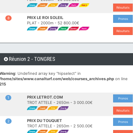
Résultats
PRIX LE ROI SOLEIL
8
Pronos
PLAT - 2000m - 52 800.00€
Résultats
Réunion 2 - TONGRES
Warning
: Undefined array key "hipselect" in
/home/sites/www.canalturf.com/web/courses_archives.php
on line
215
PRIX LETROT.COM
1
Pronos
TROT ATTELE - 2650m - 3 000.00€
Résultats
PRIX DU TOUQUET
2
Pronos
TROT ATTELE - 2650m - 2 500.00€