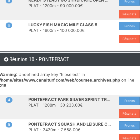
READY STEADY GO SYNDICATE OPEN MAIDEN
5
Pronos
PLAT - 1200m - 90 000.00€
Résultats
LUCKY FISH MAGIC MILE CLASS 5
6
Pronos
PLAT - 1600m - 100 000.00€
Résultats
Réunion 10 - PONTEFRACT
Warning
: Undefined array key "hipselect" in
/home/sites/www.canalturf.com/web/courses_archives.php
on line
215
PONTEFRACT PARK SILVER SPRINT TROPHY HANDICAP
4
Pronos
PLAT - 1208m - 30 233.00€
Résultats
PONTEFRACT SQUASH AND LEISURE CLUB HANDICAP
5
Pronos
PLAT - 2420m - 7 558.00€
Résultats