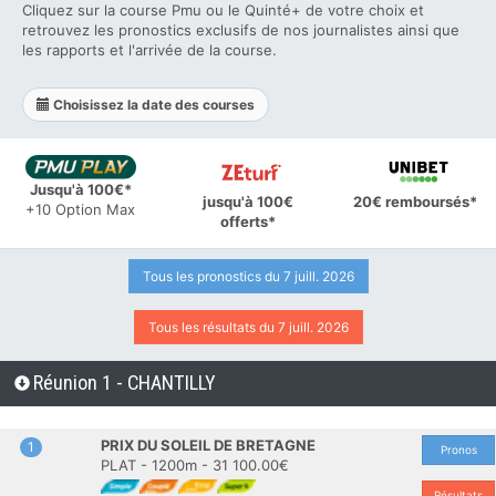
Cliquez sur la course Pmu ou le Quinté+ de votre choix et
retrouvez les pronostics exclusifs de nos journalistes ainsi que
les rapports et l'arrivée de la course.
Choisissez la date des courses
Jusqu'à 100€*
jusqu'à 100€
20€ remboursés*
+10 Option Max
offerts*
Tous les pronostics du 7 juill. 2026
Tous les résultats du 7 juill. 2026
Réunion 1 - CHANTILLY
PRIX DU SOLEIL DE BRETAGNE
1
Pronos
PLAT - 1200m - 31 100.00€
Résultats