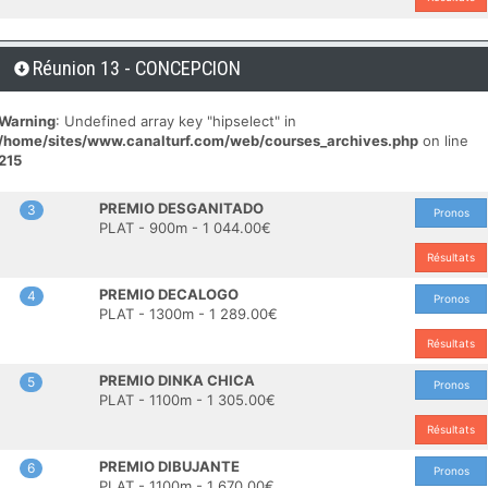
Réunion 13 - CONCEPCION
Warning
: Undefined array key "hipselect" in
/home/sites/www.canalturf.com/web/courses_archives.php
on line
215
PREMIO DESGANITADO
3
Pronos
PLAT - 900m - 1 044.00€
Résultats
PREMIO DECALOGO
4
Pronos
PLAT - 1300m - 1 289.00€
Résultats
PREMIO DINKA CHICA
5
Pronos
PLAT - 1100m - 1 305.00€
Résultats
PREMIO DIBUJANTE
6
Pronos
PLAT - 1100m - 1 670.00€