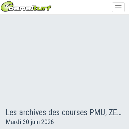
Toggl
navig
Les archives des courses PMU, ZEturf et BetClic
Mardi 30 juin 2026