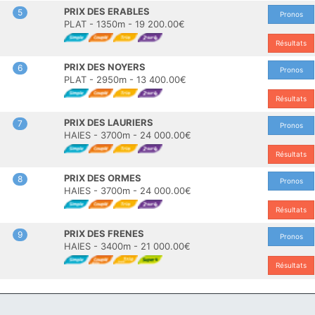
PRIX DES ERABLES
5
Pronos
PLAT - 1350m - 19 200.00€
Résultats
PRIX DES NOYERS
6
Pronos
PLAT - 2950m - 13 400.00€
Résultats
PRIX DES LAURIERS
7
Pronos
HAIES - 3700m - 24 000.00€
Résultats
PRIX DES ORMES
8
Pronos
HAIES - 3700m - 24 000.00€
Résultats
PRIX DES FRENES
9
Pronos
HAIES - 3400m - 21 000.00€
Résultats