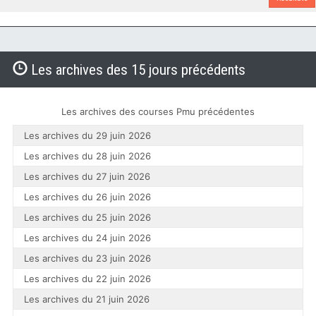
Les archives des 15 jours précédents
Les archives des courses Pmu précédentes
Les archives du 29 juin 2026
Les archives du 28 juin 2026
Les archives du 27 juin 2026
Les archives du 26 juin 2026
Les archives du 25 juin 2026
Les archives du 24 juin 2026
Les archives du 23 juin 2026
Les archives du 22 juin 2026
Les archives du 21 juin 2026