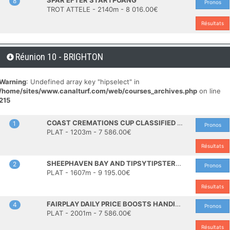
SPAR EFTER STARTPOANG
8
Pronos
TROT ATTELE - 2140m - 8 016.00€
Résultats
Réunion 10 - BRIGHTON
Warning
: Undefined array key "hipselect" in
/home/sites/www.canalturf.com/web/courses_archives.php
on line
215
COAST CREMATIONS CUP CLASSIFIED STAKES
1
Pronos
PLAT - 1203m - 7 586.00€
Résultats
SHEEPHAVEN BAY AND TIPSYTIPSTERS REMEMBERING BOONY HANDICAP
2
Pronos
PLAT - 1607m - 9 195.00€
Résultats
FAIRPLAY DAILY PRICE BOOSTS HANDICAP
4
Pronos
PLAT - 2001m - 7 586.00€
Résultats