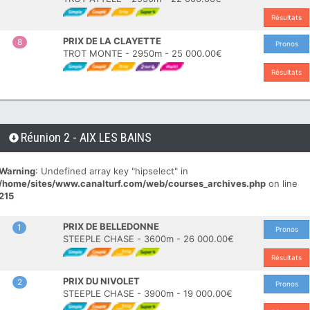
Résultats
PRIX DE LA CLAYETTE
8
Pronos
TROT MONTE - 2950m - 25 000.00€
Résultats
Réunion 2 - AIX LES BAINS
Warning
: Undefined array key "hipselect" in
/home/sites/www.canalturf.com/web/courses_archives.php
on line
215
PRIX DE BELLEDONNE
1
Pronos
STEEPLE CHASE - 3600m - 26 000.00€
Résultats
PRIX DU NIVOLET
2
Pronos
STEEPLE CHASE - 3900m - 19 000.00€