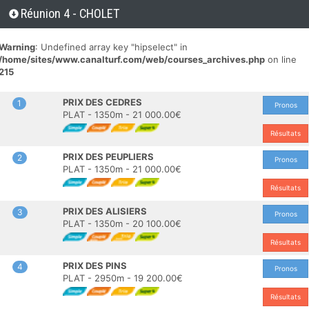
Réunion 4 - CHOLET
Warning
: Undefined array key "hipselect" in
/home/sites/www.canalturf.com/web/courses_archives.php
on line
215
PRIX DES CEDRES
1
Pronos
PLAT - 1350m - 21 000.00€
Résultats
PRIX DES PEUPLIERS
2
Pronos
PLAT - 1350m - 21 000.00€
Résultats
PRIX DES ALISIERS
3
Pronos
PLAT - 1350m - 20 100.00€
Résultats
PRIX DES PINS
4
Pronos
PLAT - 2950m - 19 200.00€
Résultats