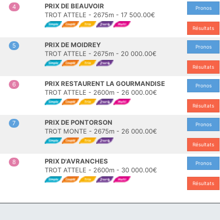
PRIX DE BEAUVOIR
4
Pronos
TROT ATTELE - 2675m - 17 500.00€
Résultats
PRIX DE MOIDREY
5
Pronos
TROT ATTELE - 2675m - 20 000.00€
Résultats
PRIX RESTAURENT LA GOURMANDISE
6
Pronos
TROT ATTELE - 2600m - 26 000.00€
Résultats
PRIX DE PONTORSON
7
Pronos
TROT MONTE - 2675m - 26 000.00€
Résultats
PRIX D'AVRANCHES
8
Pronos
TROT ATTELE - 2600m - 30 000.00€
Résultats