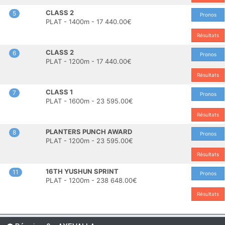
CLASS 2
5
Pronos
PLAT - 1400m - 17 440.00€
Résultats
CLASS 2
6
Pronos
PLAT - 1200m - 17 440.00€
Résultats
CLASS 1
7
Pronos
PLAT - 1600m - 23 595.00€
Résultats
PLANTERS PUNCH AWARD
8
Pronos
PLAT - 1200m - 23 595.00€
Résultats
16TH YUSHUN SPRINT
11
Pronos
PLAT - 1200m - 238 648.00€
Résultats