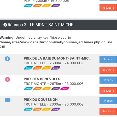
PLAT - 2000m - 16 300.00€
Résultats
Réunion 3 - LE MONT SAINT MICHEL
Warning
: Undefined array key "hipselect" in
/home/sites/www.canalturf.com/web/courses_archives.php
on line
215
PRIX DE LA BAIE DU MONT-SAINT-MICHEL
1
Pronos
TROT ATTELE - 2600m - 24 000.00€
Résultats
PRIX DES BENEVOLES
2
Pronos
TROT MONTE - 2675m - 23 000.00€
Résultats
PRIX DU COUESNON
3
Pronos
TROT ATTELE - 2600m - 20 000.00€
Résultats