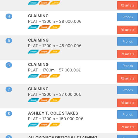
Résultats
CLAIMING
4
Pronos
PLAT - 1300m - 28 000.00€
Résultats
CLAIMING
5
Pronos
PLAT - 1200m - 48 000.00€
Résultats
CLAIMING
6
Pronos
PLAT - 1700m - 57 000.00€
Résultats
CLAIMING
7
Pronos
PLAT - 1200m - 37 000.00€
Résultats
ASHLEY T. COLE STAKES
8
Pronos
PLAT - 1200m - 150 000.00€
Résultats
ALLOWANCE OPTIONAL CLAIMING
9