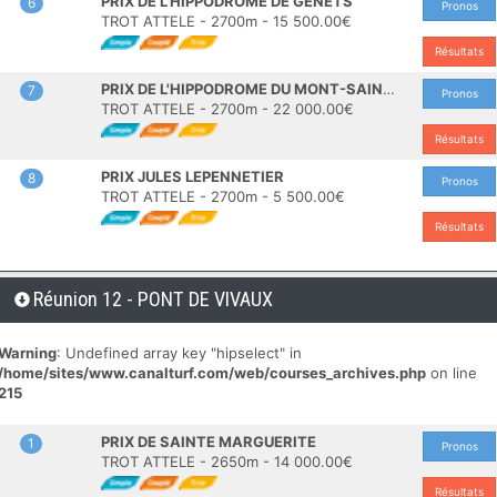
PRIX DE L'HIPPODROME DE GENETS
6
Pronos
TROT ATTELE - 2700m - 15 500.00€
Résultats
PRIX DE L'HIPPODROME DU MONT-SAINT-MICHEL
7
Pronos
TROT ATTELE - 2700m - 22 000.00€
Résultats
PRIX JULES LEPENNETIER
8
Pronos
TROT ATTELE - 2700m - 5 500.00€
Résultats
Réunion 12 - PONT DE VIVAUX
Warning
: Undefined array key "hipselect" in
/home/sites/www.canalturf.com/web/courses_archives.php
on line
215
PRIX DE SAINTE MARGUERITE
1
Pronos
TROT ATTELE - 2650m - 14 000.00€
Résultats