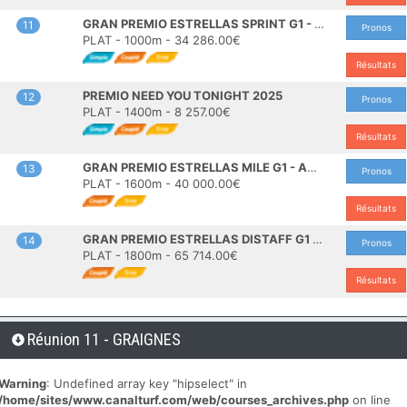
GRAN PREMIO ESTRELLAS SPRINT G1 - COPA SENOR LUIS VILLAMIL
11
Pronos
PLAT - 1000m - 34 286.00€
Résultats
PREMIO NEED YOU TONIGHT 2025
12
Pronos
PLAT - 1400m - 8 257.00€
Résultats
GRAN PREMIO ESTRELLAS MILE G1 - AUSPICIA LABORATORIO CIMOL S.
13
Pronos
PLAT - 1600m - 40 000.00€
Résultats
GRAN PREMIO ESTRELLAS DISTAFF G1 - COPA SENOR ALEJANDRO J. MENDITEGUY
14
Pronos
PLAT - 1800m - 65 714.00€
Résultats
Réunion 11 - GRAIGNES
Warning
: Undefined array key "hipselect" in
/home/sites/www.canalturf.com/web/courses_archives.php
on line