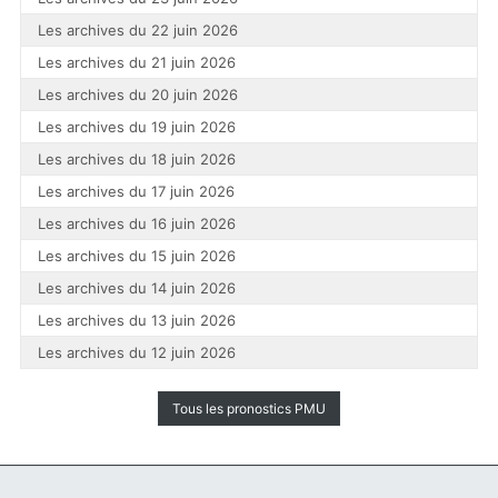
Les archives du 22 juin 2026
Les archives du 21 juin 2026
Les archives du 20 juin 2026
Les archives du 19 juin 2026
Les archives du 18 juin 2026
Les archives du 17 juin 2026
Les archives du 16 juin 2026
Les archives du 15 juin 2026
Les archives du 14 juin 2026
Les archives du 13 juin 2026
Les archives du 12 juin 2026
Tous les pronostics PMU