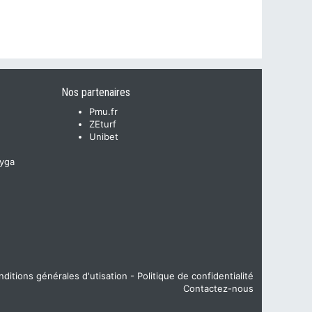
Nos partenaires
Pmu.fr
ZEturf
Unibet
yga
ditions générales d'utisation
-
Politique de confidentialité
Contactez-nous