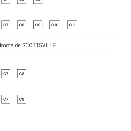
C7
C8
C9
C10
C11
podrome de SCOTTSVILLE
C7
C8
C7
C8