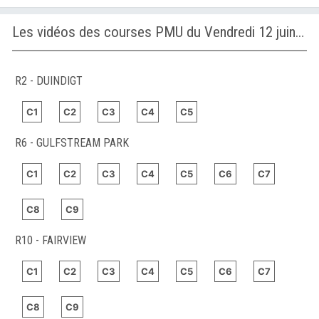
Les vidéos des courses PMU du Vendredi 12 juin 2026
R2 - DUINDIGT
C1
C2
C3
C4
C5
R6 - GULFSTREAM PARK
C1
C2
C3
C4
C5
C6
C7
C8
C9
R10 - FAIRVIEW
C1
C2
C3
C4
C5
C6
C7
C8
C9