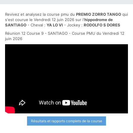
Revivez et analysez la course pmu du
PREMIO ZORRO TANGO
qui
s'est courue le Vendredi 12 juin 2026 sur l'
hippodrome de
SANTIAGO
- Cheval :
YA LO VI
- Jockey :
RODOLFO S DORES
Réunion 12 Course 9 - SANTIAGO - Course PMU du Vendredi 12
juin 2026
Résultats et rapports complets de la course