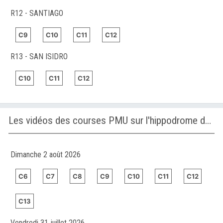
R12 - SANTIAGO
C9
C10
C11
C12
R13 - SAN ISIDRO
C10
C11
C12
Les vidéos des courses PMU sur l'hippodrome de SANTIAGO
Dimanche 2 août 2026
C6
C7
C8
C9
C10
C11
C12
C13
Vendredi 31 juillet 2026