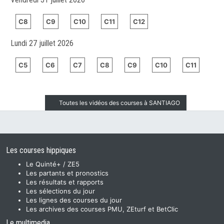
C8
C9
C10
C11
C12
Lundi 27 juillet 2026
C5
C6
C7
C8
C9
C10
C11
Toutes les vidéos des courses à SANTIAGO
Les courses hippiques
Le Quinté+ / ZE5
Les partants et pronostics
Les résultats et rapports
Les sélections du jour
Les lignes des courses du jour
Les archives des courses PMU, ZEturf et BetClic
Le multimedia