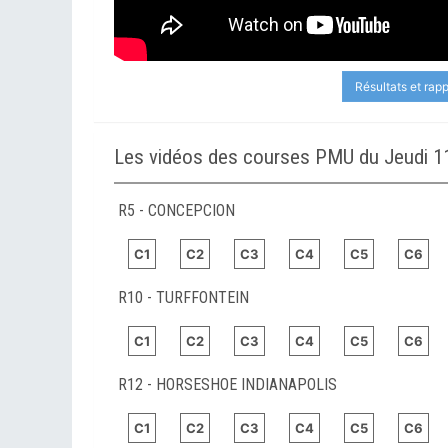
Résultats et rap
Les vidéos des courses PMU du Jeudi 11
R5 - CONCEPCION
C1
C2
C3
C4
C5
C6
R10 - TURFFONTEIN
C1
C2
C3
C4
C5
C6
R12 - HORSESHOE INDIANAPOLIS
C1
C2
C3
C4
C5
C6