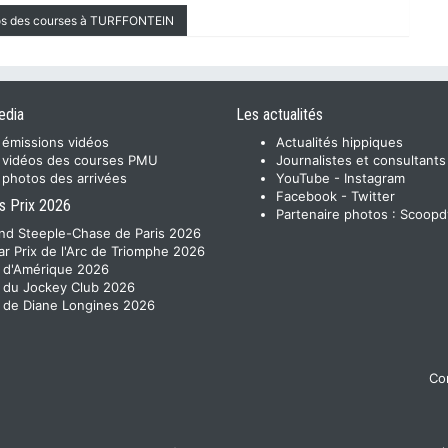
éos des courses à TURFFONTEIN
edia
Les actualités
 émissions vidéos
Actualités hippiques
 vidéos des courses PMU
Journalistes et consultants
 photos des arrivées
YouTube
-
Instagram
Facebook
-
Twitter
s Prix 2026
Partenaire photos :
Scoopd
nd Steeple-Chase de Paris 2026
ar Prix de l'Arc de Triomphe 2026
x d'Amérique 2026
x du Jockey Club 2026
x de Diane Longines 2026
Con