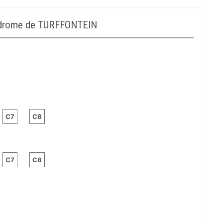
podrome de TURFFONTEIN
C7
C8
C7
C8