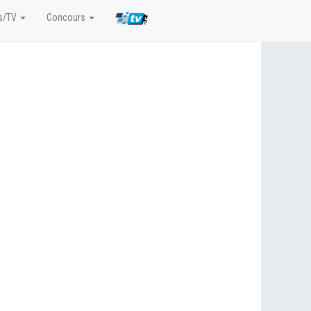
s/TV
Concours