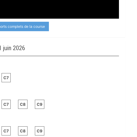
ports complets de la course
 juin 2026
C7
C7
C8
C9
C7
C8
C9