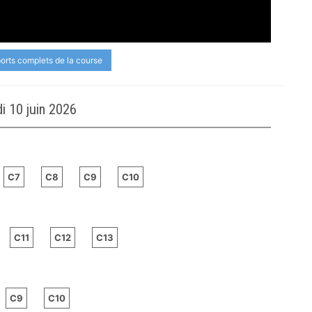
ports complets de la course
 10 juin 2026
C7
C8
C9
C10
C11
C12
C13
C9
C10