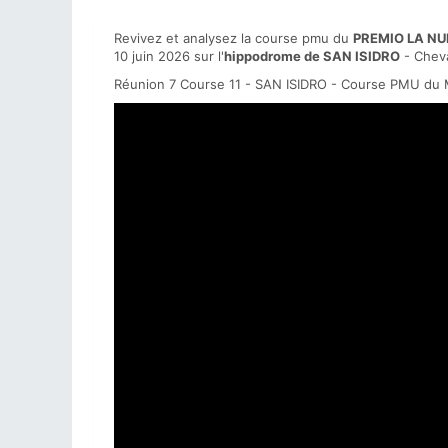
Revivez et analysez la course pmu du
PREMIO LA NU
10 juin 2026 sur l'
hippodrome de SAN ISIDRO
- Cheva
Réunion 7 Course 11 - SAN ISIDRO - Course PMU du M