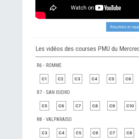
Résultats et rap
Les vidéos des courses PMU du Mercredi
R6 - ROMME
C1
C2
C3
C4
C5
C6
R7 - SAN ISIDRO
C5
C6
C7
C8
C9
C10
R8 - VALPARAISO
C3
C4
C5
C6
C7
C8