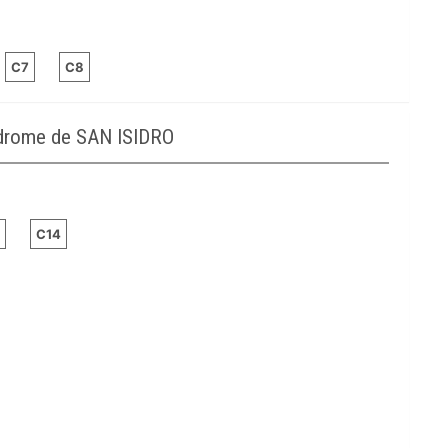
C7
C8
odrome de SAN ISIDRO
C14