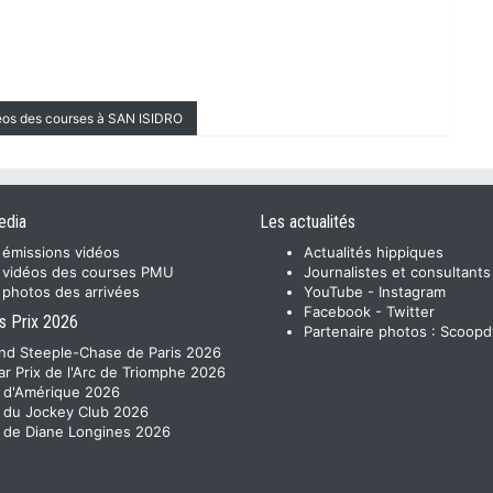
déos des courses à SAN ISIDRO
edia
Les actualités
 émissions vidéos
Actualités hippiques
 vidéos des courses PMU
Journalistes et consultants
 photos des arrivées
YouTube
-
Instagram
Facebook
-
Twitter
s Prix 2026
Partenaire photos :
Scoopd
nd Steeple-Chase de Paris 2026
ar Prix de l'Arc de Triomphe 2026
x d'Amérique 2026
x du Jockey Club 2026
x de Diane Longines 2026