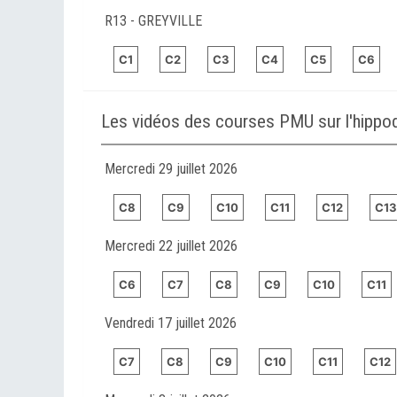
R13 - GREYVILLE
C1
C2
C3
C4
C5
C6
Les vidéos des courses PMU sur l'hipp
Mercredi 29 juillet 2026
C8
C9
C10
C11
C12
C13
Mercredi 22 juillet 2026
C6
C7
C8
C9
C10
C11
Vendredi 17 juillet 2026
C7
C8
C9
C10
C11
C12