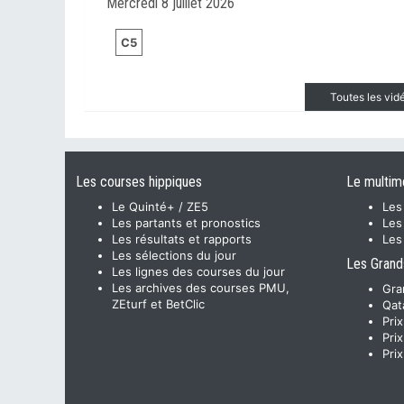
Mercredi 8 juillet 2026
C5
Toutes les vi
Les courses hippiques
Le multim
Le Quinté+ / ZE5
Les
Les partants et pronostics
Les
Les résultats et rapports
Les
Les sélections du jour
Les Grand
Les lignes des courses du jour
Les archives des courses PMU,
Gra
ZEturf et BetClic
Qat
Pri
Pri
Pri