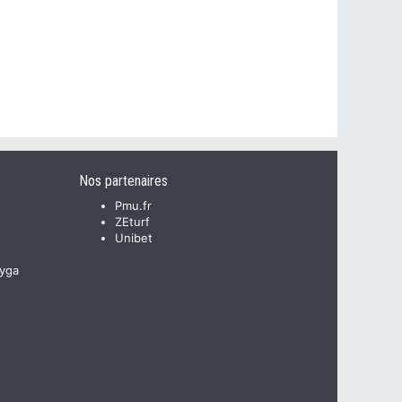
Nos partenaires
Pmu.fr
ZEturf
Unibet
yga