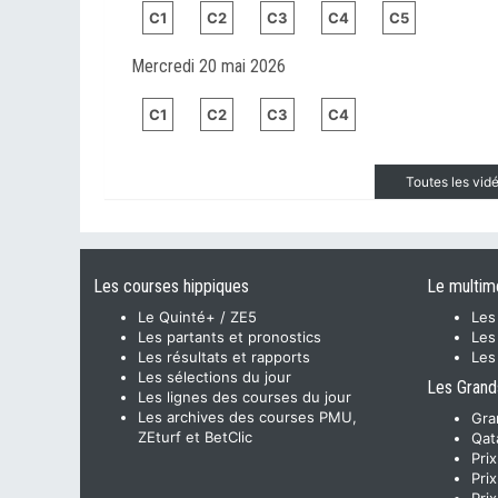
C1
C2
C3
C4
C5
Mercredi 20 mai 2026
C1
C2
C3
C4
Toutes les vi
Les courses hippiques
Le multim
Le Quinté+ / ZE5
Les
Les partants et pronostics
Les
Les résultats et rapports
Les
Les sélections du jour
Les Grand
Les lignes des courses du jour
Les archives des courses PMU,
Gra
ZEturf et BetClic
Qat
Pri
Pri