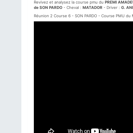
Revivez et analysez la course pmu du
PREMI AMADE
de SON PARDO
- Cheval :
MATADOR
- Driver :
G. A
Réunion 2 Course 6 - SON PARDO - Course PMU du M