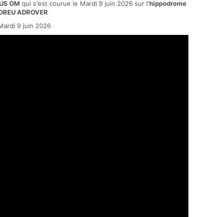
US OM
qui s'est courue le Mardi 9 juin 2026 sur l'
hippodrome
NDREU ADROVER
ardi 9 juin 2026