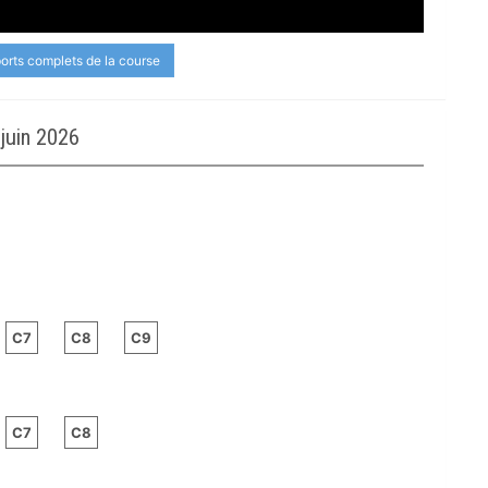
ports complets de la course
juin 2026
C7
C8
C9
C7
C8