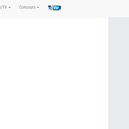
s/TV
Concours