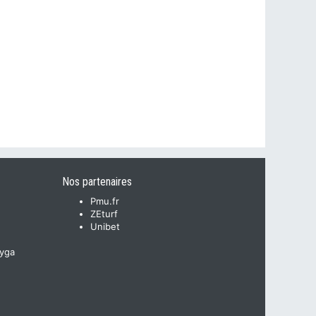
Nos partenaires
Pmu.fr
ZEturf
Unibet
yga