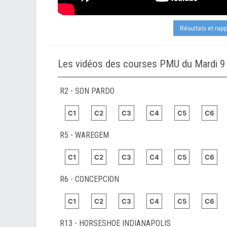
Résultats et rap
Les vidéos des courses PMU du Mardi 9 
R2 - SON PARDO
C1
C2
C3
C4
C5
C6
R5 - WAREGEM
C1
C2
C3
C4
C5
C6
R6 - CONCEPCION
C1
C2
C3
C4
C5
C6
R13 - HORSESHOE INDIANAPOLIS