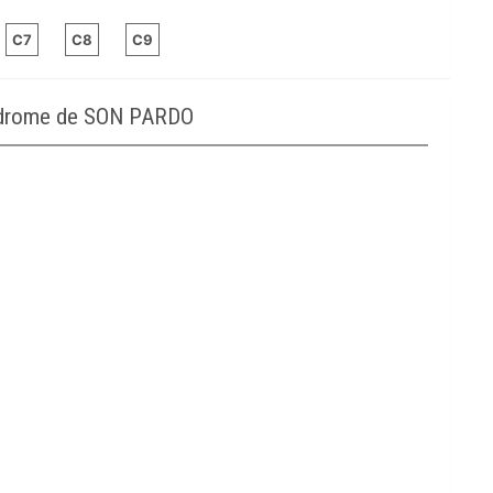
C7
C8
C9
podrome de SON PARDO