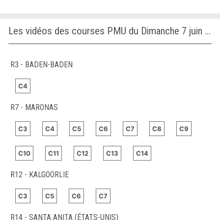
Les vidéos des courses PMU du Dimanche 7 juin 2026
R3 - BADEN-BADEN
C4
R7 - MARONAS
C3
C4
C5
C6
C7
C8
C9
C10
C11
C12
C13
C14
R12 - KALGOORLIE
C3
C5
C6
C7
R14 - SANTA ANITA (ÉTATS-UNIS)