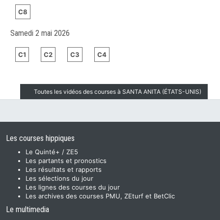
C8
Samedi 2 mai 2026
C1
C2
C3
C4
Toutes les vidéos des courses à SANTA ANITA (ÉTATS-UNIS)
Les courses hippiques
Le Quinté+ / ZE5
Les partants et pronostics
Les résultats et rapports
Les sélections du jour
Les lignes des courses du jour
Les archives des courses PMU, ZEturf et BetClic
Le multimedia