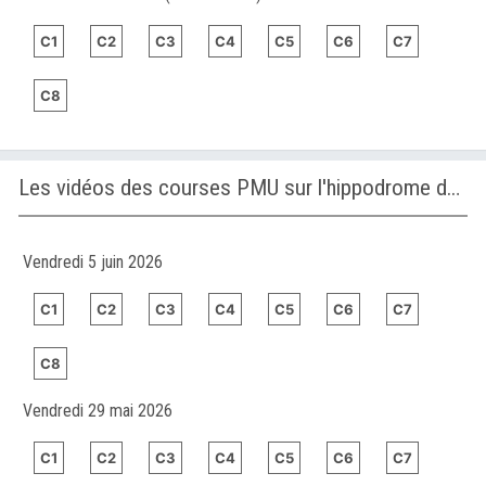
C1
C2
C3
C4
C5
C6
C7
C8
Les vidéos des courses PMU sur l'hippodrome de SANTA ANITA (ÉTATS-UNIS)
Vendredi 5 juin 2026
C1
C2
C3
C4
C5
C6
C7
C8
Vendredi 29 mai 2026
C1
C2
C3
C4
C5
C6
C7