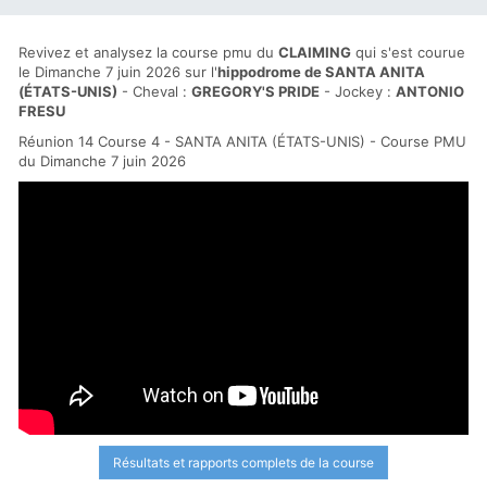
Revivez et analysez la course pmu du
CLAIMING
qui s'est courue
le Dimanche 7 juin 2026 sur l'
hippodrome de SANTA ANITA
(ÉTATS-UNIS)
- Cheval :
GREGORY'S PRIDE
- Jockey :
ANTONIO
FRESU
Réunion 14 Course 4 - SANTA ANITA (ÉTATS-UNIS) - Course PMU
du Dimanche 7 juin 2026
Résultats et rapports complets de la course