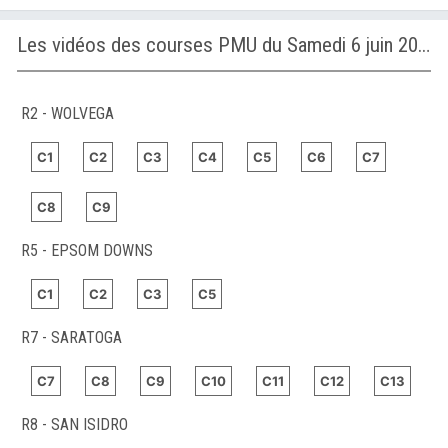
Les vidéos des courses PMU du Samedi 6 juin 2026
R2 - WOLVEGA
C1
C2
C3
C4
C5
C6
C7
C8
C9
R5 - EPSOM DOWNS
C1
C2
C3
C5
R7 - SARATOGA
C7
C8
C9
C10
C11
C12
C13
R8 - SAN ISIDRO