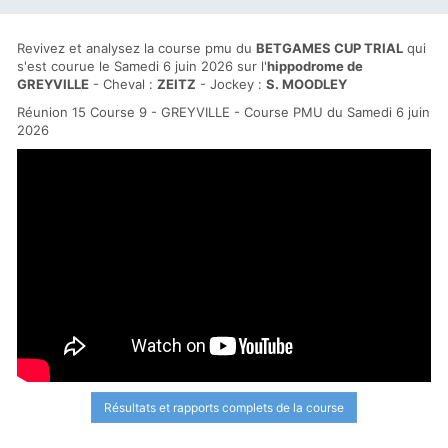
Revivez et analysez la course pmu du
BETGAMES CUP TRIAL
qui
s'est courue le Samedi 6 juin 2026 sur l'
hippodrome de
GREYVILLE
- Cheval :
ZEITZ
- Jockey :
S. MOODLEY
Réunion 15 Course 9 - GREYVILLE - Course PMU du Samedi 6 juin
2026
Résultats et rapports complets de la course