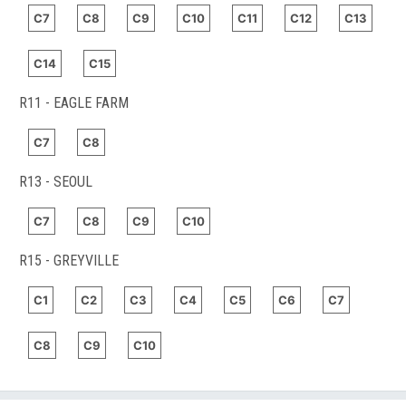
C7
C8
C9
C10
C11
C12
C13
C14
C15
R11 - EAGLE FARM
C7
C8
R13 - SEOUL
C7
C8
C9
C10
R15 - GREYVILLE
C1
C2
C3
C4
C5
C6
C7
C8
C9
C10