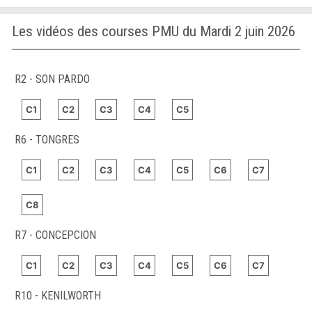
Les vidéos des courses PMU du Mardi 2 juin 2026
R2 - SON PARDO
C1
C2
C3
C4
C5
R6 - TONGRES
C1
C2
C3
C4
C5
C6
C7
C8
R7 - CONCEPCION
C1
C2
C3
C4
C5
C6
C7
R10 - KENILWORTH