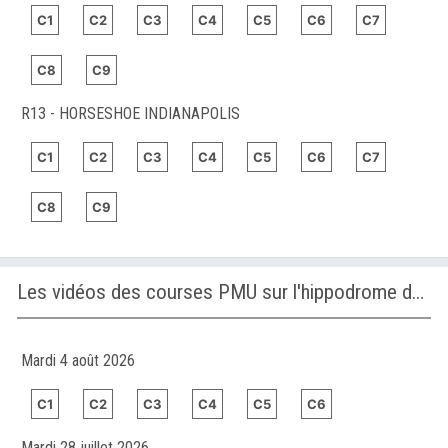
C1
C2
C3
C4
C5
C6
C7
C8
C9
R13 - HORSESHOE INDIANAPOLIS
C1
C2
C3
C4
C5
C6
C7
C8
C9
Les vidéos des courses PMU sur l'hippodrome de CONCEPCION
Mardi 4 août 2026
C1
C2
C3
C4
C5
C6
Mardi 28 juillet 2026