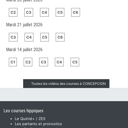
C2
C3
C4
C5
C6
Mardi 21 juillet 2026
C3
C4
C5
C6
Mardi 14 juillet 2026
C1
C2
C3
C4
C5
Toutes les vidéos des courses à CONCEPCION
Les courses hippiques
Le Quinté+ / ZE5
Les partants et pronostics