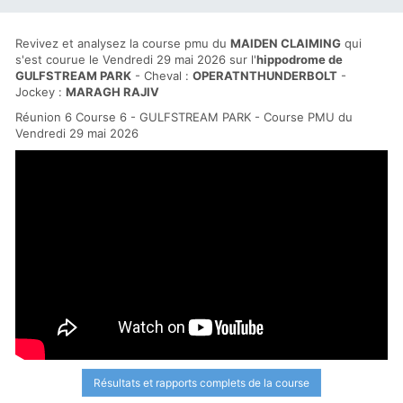
Revivez et analysez la course pmu du
MAIDEN CLAIMING
qui
s'est courue le Vendredi 29 mai 2026 sur l'
hippodrome de
GULFSTREAM PARK
- Cheval :
OPERATNTHUNDERBOLT
-
Jockey :
MARAGH RAJIV
Réunion 6 Course 6 - GULFSTREAM PARK - Course PMU du
Vendredi 29 mai 2026
Résultats et rapports complets de la course