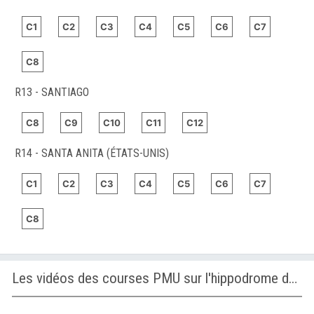
C1
C2
C3
C4
C5
C6
C7
C8
R13 - SANTIAGO
C8
C9
C10
C11
C12
R14 - SANTA ANITA (ÉTATS-UNIS)
C1
C2
C3
C4
C5
C6
C7
C8
Les vidéos des courses PMU sur l'hippodrome de GULFSTREAM PARK