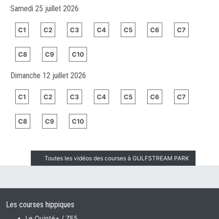
Samedi 25 juillet 2026
C1
C2
C3
C4
C5
C6
C7
C8
C9
C10
Dimanche 12 juillet 2026
C1
C2
C3
C4
C5
C6
C7
C8
C9
C10
Toutes les vidéos des courses à GULFSTREAM PARK
Les courses hippiques
Le Quinté+ / ZE5