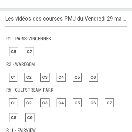
Les vidéos des courses PMU du Vendredi 29 mai 2026
R1 - PARIS-VINCENNES
C5
C7
R2 - WAREGEM
C1
C2
C3
C4
C5
C6
R6 - GULFSTREAM PARK
C1
C2
C3
C4
C5
C6
C7
C8
C9
R11 - FAIRVIEW