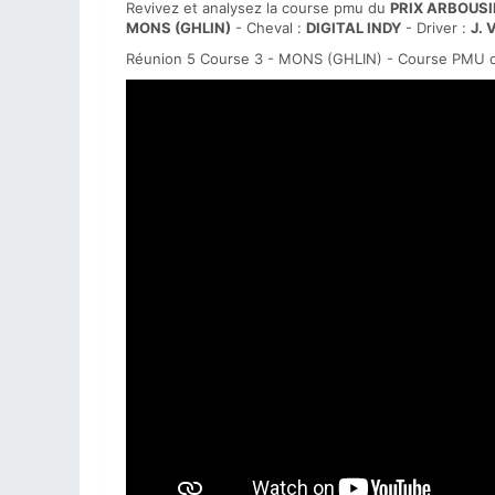
Revivez et analysez la course pmu du
PRIX ARBOUSI
MONS (GHLIN)
- Cheval :
DIGITAL INDY
- Driver :
J. 
Réunion 5 Course 3 - MONS (GHLIN) - Course PMU d