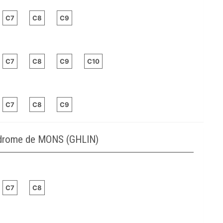
C7
C8
C9
C7
C8
C9
C10
C7
C8
C9
odrome de MONS (GHLIN)
C7
C8