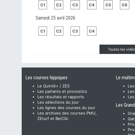
C1
C2
C3
C4
C5
C6
Samedi 25 avril 2026
C1
C2
C3
C4
Toutes les vid
Les courses hippiques
Le multim
Le Quinté+ / ZE5
Les
Les partants et pronostics
Les
Les résultats et rapports
Les
Les sélections du jour
Les Grand
Les lignes des courses du jour
Les archives des courses PMU,
Gra
ZEturf et BetClic
Qat
Pri
Pri