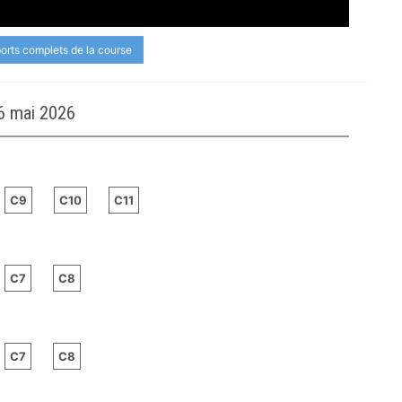
ports complets de la course
6 mai 2026
C9
C10
C11
C7
C8
C7
C8