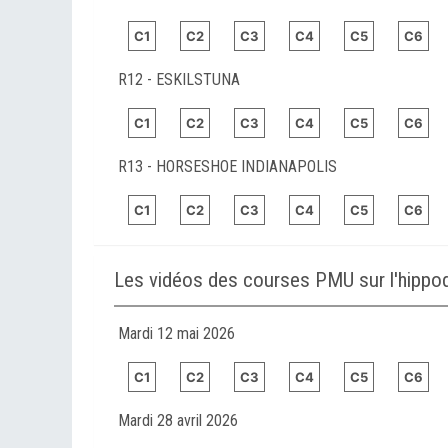
C1
C2
C3
C4
C5
C6
R12 - ESKILSTUNA
C1
C2
C3
C4
C5
C6
R13 - HORSESHOE INDIANAPOLIS
C1
C2
C3
C4
C5
C6
Les vidéos des courses PMU sur l'hipp
Mardi 12 mai 2026
C1
C2
C3
C4
C5
C6
Mardi 28 avril 2026