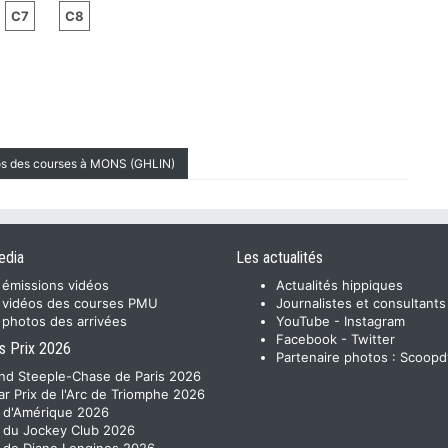
C7
C8
éos des courses à MONS (GHLIN)
edia
Les actualités
 émissions vidéos
Actualités hippiques
 vidéos des courses PMU
Journalistes et consultants
 photos des arrivées
YouTube
-
Instagram
Facebook
-
Twitter
s Prix 2026
Partenaire photos :
Scoopd
nd Steeple-Chase de Paris 2026
ar Prix de l'Arc de Triomphe 2026
x d'Amérique 2026
x du Jockey Club 2026