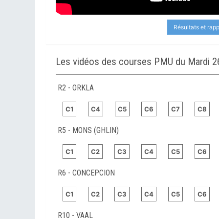
Résultats et rap
Les vidéos des courses PMU du Mardi 2
R2 - ORKLA
C1
C4
C5
C6
C7
C8
R5 - MONS (GHLIN)
C1
C2
C3
C4
C5
C6
R6 - CONCEPCION
C1
C2
C3
C4
C5
C6
R10 - VAAL