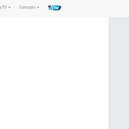
s/TV
Concours