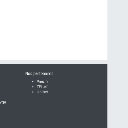
Nos partenaires
Pmu.fr
ZEturf
Unibet
yga