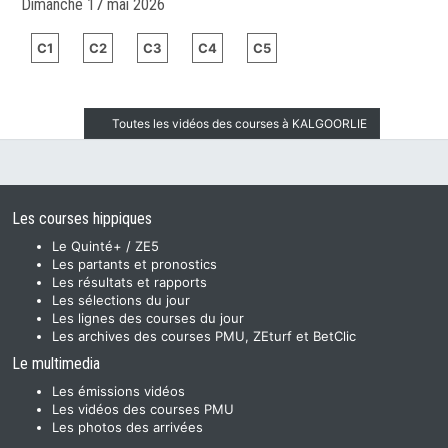
Dimanche 17 mai 2026
C1
C2
C3
C4
C5
Toutes les vidéos des courses à KALGOORLIE
Les courses hippiques
Le Quinté+ / ZE5
Les partants et pronostics
Les résultats et rapports
Les sélections du jour
Les lignes des courses du jour
Les archives des courses PMU, ZEturf et BetClic
Le multimedia
Les émissions vidéos
Les vidéos des courses PMU
Les photos des arrivées