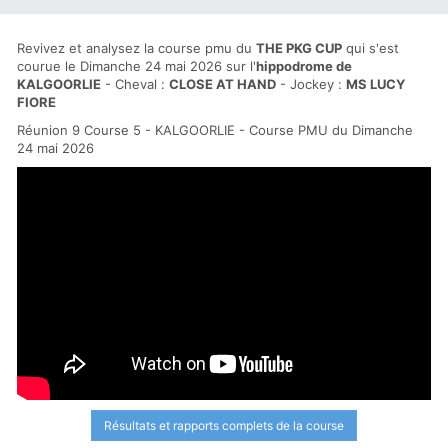
Revivez et analysez la course pmu du
THE PKG CUP
qui s'est
courue le Dimanche 24 mai 2026 sur l'
hippodrome de
KALGOORLIE
- Cheval :
CLOSE AT HAND
- Jockey :
MS LUCY
FIORE
Réunion 9 Course 5 - KALGOORLIE - Course PMU du Dimanche
24 mai 2026
Résultats et rapports complets de la course