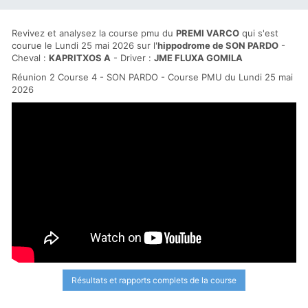
Revivez et analysez la course pmu du
PREMI VARCO
qui s'est
courue le Lundi 25 mai 2026 sur l'
hippodrome de SON PARDO
-
Cheval :
KAPRITXOS A
- Driver :
JME FLUXA GOMILA
Réunion 2 Course 4 - SON PARDO - Course PMU du Lundi 25 mai
2026
Résultats et rapports complets de la course