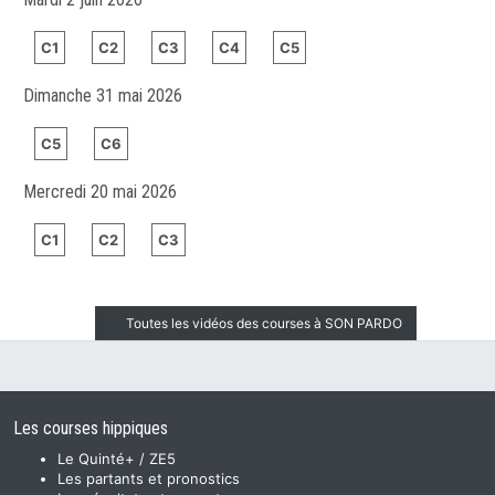
C1
C2
C3
C4
C5
Dimanche 31 mai 2026
C5
C6
Mercredi 20 mai 2026
C1
C2
C3
Toutes les vidéos des courses à SON PARDO
Les courses hippiques
Le Quinté+ / ZE5
Les partants et pronostics