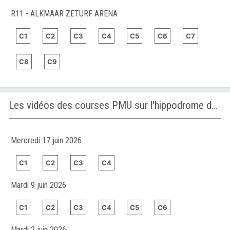
R11 - ALKMAAR ZETURF ARENA
C1
C2
C3
C4
C5
C6
C7
C8
C9
Les vidéos des courses PMU sur l'hippodrome de SON PARDO
Mercredi 17 juin 2026
C1
C2
C3
C4
Mardi 9 juin 2026
C1
C2
C3
C4
C5
C6
Mardi 2 juin 2026