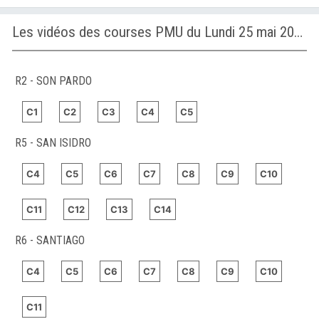
Les vidéos des courses PMU du Lundi 25 mai 2026
R2 - SON PARDO
C1
C2
C3
C4
C5
R5 - SAN ISIDRO
C4
C5
C6
C7
C8
C9
C10
C11
C12
C13
C14
R6 - SANTIAGO
C4
C5
C6
C7
C8
C9
C10
C11