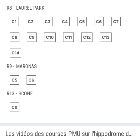
R8 - LAUREL PARK
C1
C2
C3
C4
C5
C6
C7
C8
C9
C10
C11
C12
C13
C14
R9 - MARONAS
C5
C6
R13 - SCONE
C9
Les vidéos des courses PMU sur l'hippodrome de NEWBURY