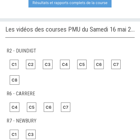
Résultats et rapports complets de la course
Les vidéos des courses PMU du Samedi 16 mai 2026
R2 - DUINDIGT
C1
C2
C3
C4
C5
C6
C7
C8
R6 - CARRERE
C4
C5
C6
C7
R7 - NEWBURY
C1
C3