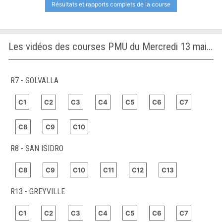
Résultats et rapports complets de la course
Les vidéos des courses PMU du Mercredi 13 mai 2026
R7 - SOLVALLA
C1
C2
C3
C4
C5
C6
C7
C8
C9
C10
R8 - SAN ISIDRO
C8
C9
C10
C11
C12
C13
R13 - GREYVILLE
C1
C2
C3
C4
C5
C6
C7