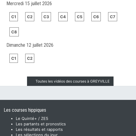
Mercredi 15 juillet 2026
C1
C2
C3
C4
C5
C6
C7
C8
Dimanche 12 juillet 2026
C1
C2
Toutes les vidéos des courses à GREYVILLE
Les courses hippiques
Le Quinté+ / ZE5
Les partants et pronostics
Les résultats et rapports
Les sélections du jour