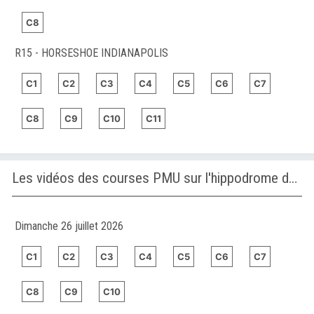
C8
R15 - HORSESHOE INDIANAPOLIS
C1
C2
C3
C4
C5
C6
C7
C8
C9
C10
C11
Les vidéos des courses PMU sur l'hippodrome de GREYVILLE
Dimanche 26 juillet 2026
C1
C2
C3
C4
C5
C6
C7
C8
C9
C10