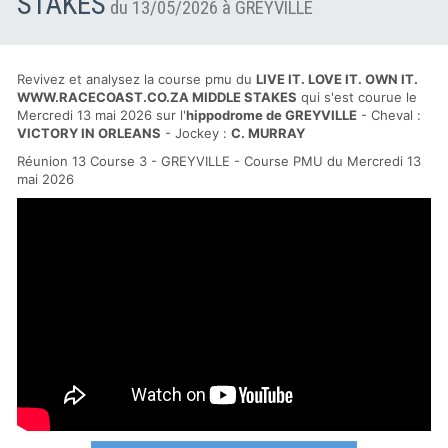
STAKES
du 13/05/2026 à GREYVILLE
Revivez et analysez la course pmu du
LIVE IT. LOVE IT. OWN IT.
WWW.RACECOAST.CO.ZA MIDDLE STAKES
qui s'est courue le
Mercredi 13 mai 2026 sur l'
hippodrome de GREYVILLE
- Cheval :
VICTORY IN ORLEANS
- Jockey :
C. MURRAY
Réunion 13 Course 3 - GREYVILLE - Course PMU du Mercredi 13
mai 2026